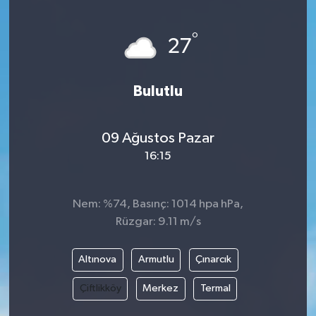
ÖZEL HABER
°
27
DTO
Bulutlu
RESMİ REKLAM
09 Ağustos Pazar
16:15
Nem: %74, Basınç: 1014 hpa hPa,
Rüzgar: 9.11 m/s
Altınova
Armutlu
Çınarcık
Çiftlikköy
Merkez
Termal