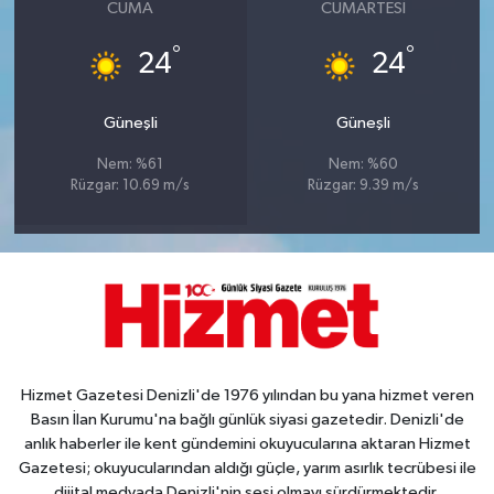
CUMA
CUMARTESI
°
°
24
24
Güneşli
Güneşli
Nem: %61
Nem: %60
Rüzgar: 10.69 m/s
Rüzgar: 9.39 m/s
Hizmet Gazetesi Denizli'de 1976 yılından bu yana hizmet veren
Basın İlan Kurumu'na bağlı günlük siyasi gazetedir. Denizli'de
anlık haberler ile kent gündemini okuyucularına aktaran Hizmet
Gazetesi; okuyucularından aldığı güçle, yarım asırlık tecrübesi ile
dijital medyada Denizli'nin sesi olmayı sürdürmektedir.