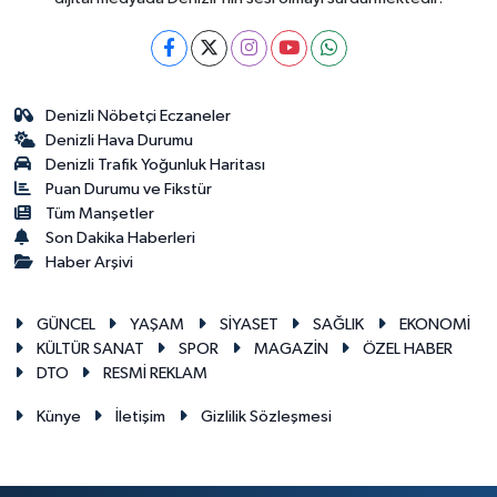
Denizli Nöbetçi Eczaneler
Denizli Hava Durumu
Denizli Trafik Yoğunluk Haritası
Puan Durumu ve Fikstür
Tüm Manşetler
Son Dakika Haberleri
Haber Arşivi
GÜNCEL
YAŞAM
SİYASET
SAĞLIK
EKONOMİ
KÜLTÜR SANAT
SPOR
MAGAZİN
ÖZEL HABER
DTO
RESMİ REKLAM
Künye
İletişim
Gizlilik Sözleşmesi