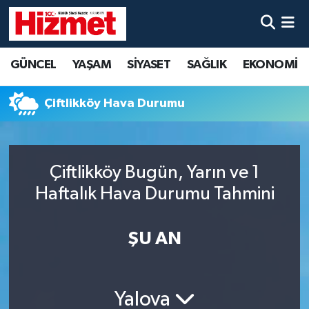
GÜNCEL
Denizli Nöbetçi Eczaneler
GÜNCEL
YAŞAM
SİYASET
SAĞLIK
EKONOMİ
YAŞAM
Denizli Hava Durumu
Çiftlikköy Hava Durumu
SİYASET
Denizli Trafik Yoğunluk Haritası
SAĞLIK
Süper Lig Puan Durumu ve Fikstür
Çiftlikköy Bugün, Yarın ve 1
Haftalık Hava Durumu Tahmini
EKONOMİ
Tüm Manşetler
KÜLTÜR SANAT
Son Dakika Haberleri
ŞU AN
SPOR
Haber Arşivi
Yalova
MAGAZİN