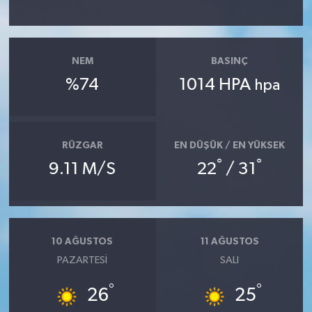
NEM
BASINÇ
%74
1014 HPA
hpa
RÜZGAR
EN DÜŞÜK / EN YÜKSEK
°
°
9.11 M/S
22
/ 31
10 AĞUSTOS
11 AĞUSTOS
PAZARTESI
SALI
°
°
26
25