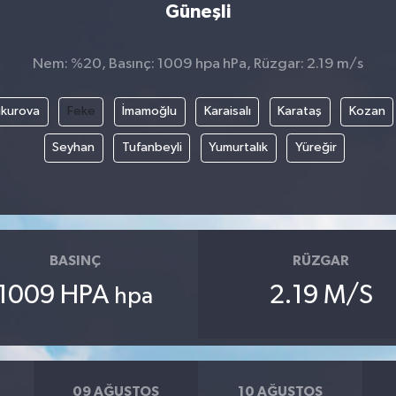
Güneşli
Nem: %20, Basınç: 1009 hpa hPa, Rüzgar: 2.19 m/s
kurova
Feke
İmamoğlu
Karaisalı
Karataş
Kozan
Seyhan
Tufanbeyli
Yumurtalık
Yüreğir
BASINÇ
RÜZGAR
1009 HPA
2.19 M/S
hpa
09 AĞUSTOS
10 AĞUSTOS