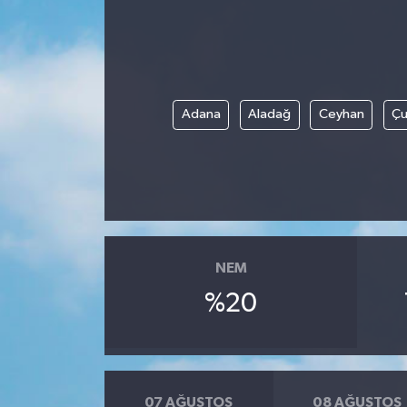
ÖZEL HABER
DTO
Adana
Aladağ
Ceyhan
Çu
RESMİ REKLAM
NEM
%20
07 AĞUSTOS
08 AĞUSTOS