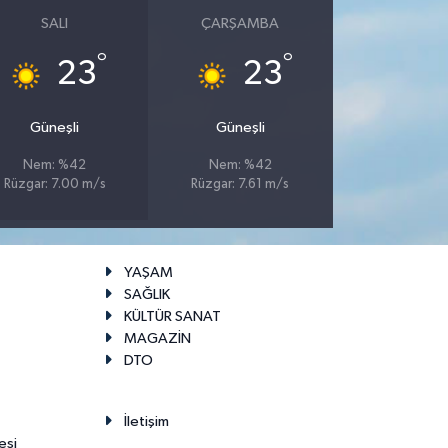
SALI
ÇARŞAMBA
°
°
23
23
Güneşli
Güneşli
Nem: %42
Nem: %42
Rüzgar: 7.00 m/s
Rüzgar: 7.61 m/s
YAŞAM
SAĞLIK
KÜLTÜR SANAT
MAGAZİN
DTO
İletişim
esi