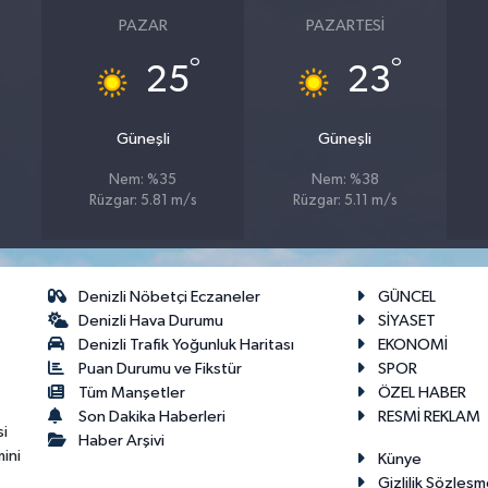
PAZAR
PAZARTESI
°
°
25
23
Güneşli
Güneşli
Nem: %35
Nem: %38
Rüzgar: 5.81 m/s
Rüzgar: 5.11 m/s
Denizli Nöbetçi Eczaneler
GÜNCEL
Denizli Hava Durumu
SİYASET
Denizli Trafik Yoğunluk Haritası
EKONOMİ
Puan Durumu ve Fikstür
SPOR
Tüm Manşetler
ÖZEL HABER
Son Dakika Haberleri
RESMİ REKLAM
si
Haber Arşivi
ini
Künye
Gizlilik Sözleşm