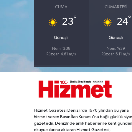
CUMA
CUMARTESI
°
°
23
24
Güneşli
Güneşli
Nem: %38
Nem: %39
Rüzgar: 4.61 m/s
Rüzgar: 6.11 m/s
Hizmet Gazetesi Denizli'de 1976 yılından bu yana
hizmet veren Basın İlan Kurumu'na bağlı günlük siya
gazetedir. Denizli'de anlık haberler ile kent gündem
okuyucularına aktaran Hizmet Gazetesi;