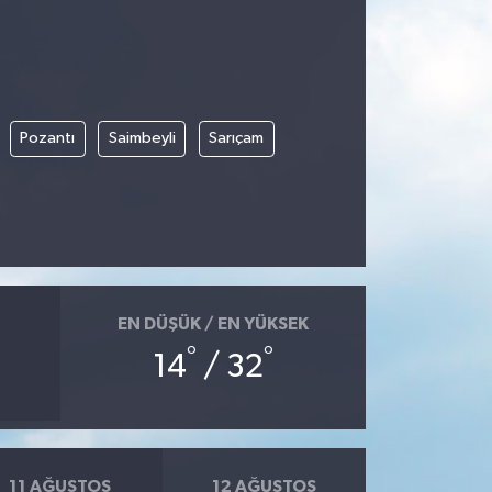
Pozantı
Saimbeyli
Sarıçam
EN DÜŞÜK / EN YÜKSEK
°
°
14
/ 32
11 AĞUSTOS
12 AĞUSTOS