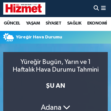
GÜNCEL
Denizli Nöbetçi Eczaneler
GÜNCEL
YAŞAM
SİYASET
SAĞLIK
EKONOMİ
YAŞAM
Denizli Hava Durumu
Yüreğir Hava Durumu
SİYASET
Denizli Trafik Yoğunluk Haritası
SAĞLIK
Süper Lig Puan Durumu ve Fikstür
Yüreğir Bugün, Yarın ve 1
Haftalık Hava Durumu Tahmini
EKONOMİ
Tüm Manşetler
KÜLTÜR SANAT
Son Dakika Haberleri
ŞU AN
SPOR
Haber Arşivi
Adana
MAGAZİN