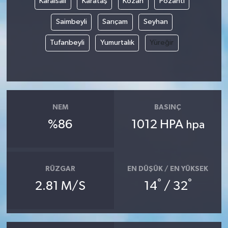
Karaisalı
Karataş
Kozan
Pozantı
Saimbeyli
Sarıçam
Seyhan
Tufanbeyli
Yumurtalık
Yüreğir
NEM
BASINÇ
%86
1012 HPA
hpa
RÜZGAR
EN DÜŞÜK / EN YÜKSEK
°
°
2.81 M/S
14
/ 32