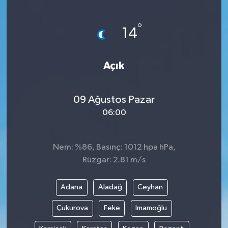
ÖZEL HABER
°
14
DTO
Açık
RESMİ REKLAM
09 Ağustos Pazar
06:00
Nem: %86, Basınç: 1012 hpa hPa,
Rüzgar: 2.81 m/s
Adana
Aladağ
Ceyhan
Çukurova
Feke
İmamoğlu