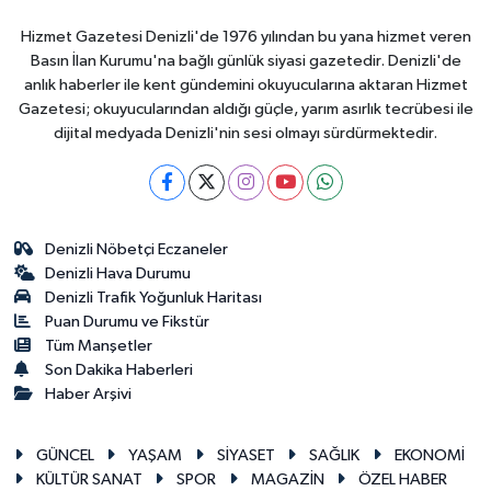
Hizmet Gazetesi Denizli'de 1976 yılından bu yana hizmet veren
Basın İlan Kurumu'na bağlı günlük siyasi gazetedir. Denizli'de
anlık haberler ile kent gündemini okuyucularına aktaran Hizmet
Gazetesi; okuyucularından aldığı güçle, yarım asırlık tecrübesi ile
dijital medyada Denizli'nin sesi olmayı sürdürmektedir.
Denizli Nöbetçi Eczaneler
Denizli Hava Durumu
Denizli Trafik Yoğunluk Haritası
Puan Durumu ve Fikstür
Tüm Manşetler
Son Dakika Haberleri
Haber Arşivi
GÜNCEL
YAŞAM
SİYASET
SAĞLIK
EKONOMİ
KÜLTÜR SANAT
SPOR
MAGAZİN
ÖZEL HABER