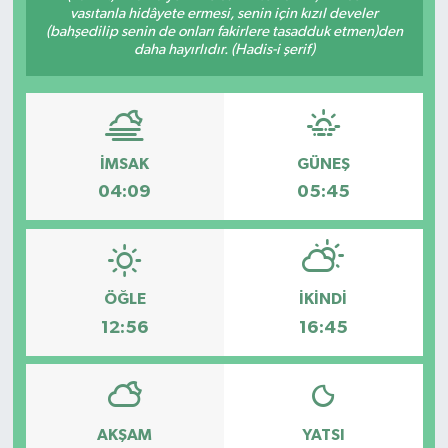
vasıtanla hidâyete ermesi, senin için kızıl develer
(bahşedilip senin de onları fakirlere tasadduk etmen)den
ÖZEL HABER
daha hayırlıdır. (Hadis-i şerif)
DTO
RESMİ REKLAM
İMSAK
GÜNEŞ
04:09
05:45
ÖĞLE
İKINDI
12:56
16:45
AKŞAM
YATSI