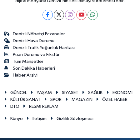
dijital medyada Denizli'nin sesi olmayı sürdürmektedir.
Denizli Nöbetçi Eczaneler
Denizli Hava Durumu
Denizli Trafik Yoğunluk Haritası
Puan Durumu ve Fikstür
Tüm Manşetler
Son Dakika Haberleri
Haber Arşivi
GÜNCEL
YAŞAM
SİYASET
SAĞLIK
EKONOMİ
KÜLTÜR SANAT
SPOR
MAGAZİN
ÖZEL HABER
DTO
RESMİ REKLAM
Künye
İletişim
Gizlilik Sözleşmesi