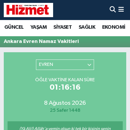
GÜNCEL
Denizli Nöbetçi Eczaneler
GÜNCEL
YAŞAM
SİYASET
SAĞLIK
EKONOMİ
YAŞAM
Denizli Hava Durumu
Ankara Evren Namaz Vakitleri
SİYASET
Denizli Trafik Yoğunluk Haritası
EVREN
SAĞLIK
Süper Lig Puan Durumu ve Fikstür
ÖĞLE VAKTINE KALAN SÜRE
EKONOMİ
Tüm Manşetler
01:16:16
KÜLTÜR SANAT
Son Dakika Haberleri
8 Ağustos 2026
25 Safer 1448
SPOR
Haber Arşivi
MAGAZİN
(Yâ Ali!) Allâh'a yemin olsun ki tek bir kişinin senin