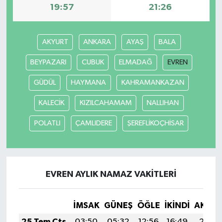
19:57
21:26
AKYURT
ANKARA
AYAŞ
BALA
BEYPAZARI
CUBUK
ELMADAĞ
EVREN
GÜDÜL
HAYMANA
KAHRAMANKAZAN
KALECİK
KIZILCAHAMAM
NALLIHAN
POLATLI
ÇAMLIDERE
ŞEREFLİKOÇHİSAR
EVREN AYLIK NAMAZ VAKITLERI
İMSAK
GÜNEŞ
ÖĞLE
İKINDI
AKŞA
25 Tem Cts
03:50
05:32
12:56
16:49
20:11