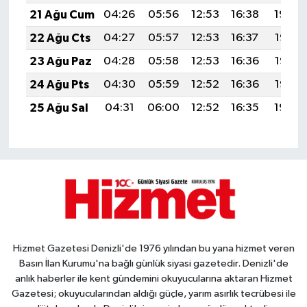
21 Ağu Cum
04:26
05:56
12:53
16:38
19:40
22 Ağu Cts
04:27
05:57
12:53
16:37
19:38
23 Ağu Paz
04:28
05:58
12:53
16:36
19:37
24 Ağu Pts
04:30
05:59
12:52
16:36
19:36
25 Ağu Sal
04:31
06:00
12:52
16:35
19:34
Hizmet Gazetesi Denizli'de 1976 yılından bu yana hizmet veren
Basın İlan Kurumu'na bağlı günlük siyasi gazetedir. Denizli'de
anlık haberler ile kent gündemini okuyucularına aktaran Hizmet
Gazetesi; okuyucularından aldığı güçle, yarım asırlık tecrübesi ile