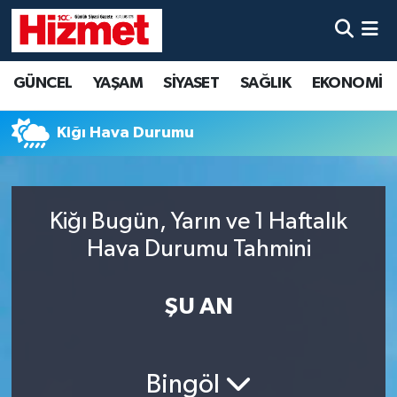
GÜNCEL
Denizli Nöbetçi Eczaneler
GÜNCEL
YAŞAM
SİYASET
SAĞLIK
EKONOMİ
YAŞAM
Denizli Hava Durumu
Kiğı Hava Durumu
SİYASET
Denizli Trafik Yoğunluk Haritası
SAĞLIK
Süper Lig Puan Durumu ve Fikstür
Kiğı Bugün, Yarın ve 1 Haftalık
Hava Durumu Tahmini
EKONOMİ
Tüm Manşetler
KÜLTÜR SANAT
Son Dakika Haberleri
ŞU AN
SPOR
Haber Arşivi
Bingöl
MAGAZİN