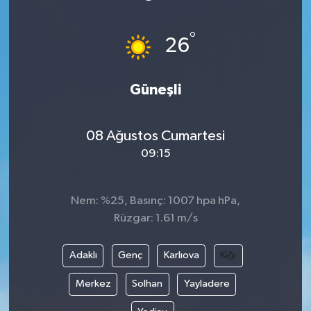
ÖZEL HABER
°
26
DTO
Güneşli
RESMİ REKLAM
08 Ağustos Cumartesi
09:15
Nem: %25, Basınç: 1007 hpa hPa,
Rüzgar: 1.61 m/s
Adaklı
Genç
Karlıova
Kiğı
Merkez
Solhan
Yayladere