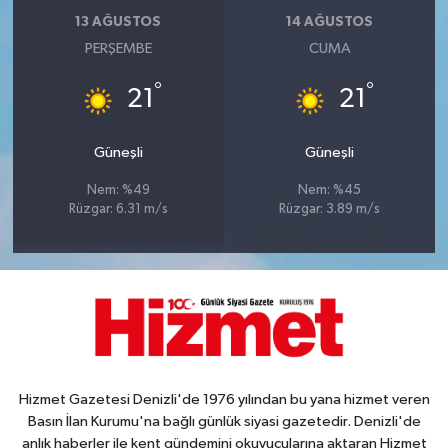
13 AĞUSTOS
14 AĞUSTOS
PERŞEMBE
CUMA
°
°
21
21
Güneşli
Güneşli
Nem: %49
Nem: %45
Rüzgar: 6.31 m/s
Rüzgar: 3.89 m/s
Hizmet Gazetesi Denizli'de 1976 yılından bu yana hizmet veren
Basın İlan Kurumu'na bağlı günlük siyasi gazetedir. Denizli'de
anlık haberler ile kent gündemini okuyucularına aktaran Hizmet