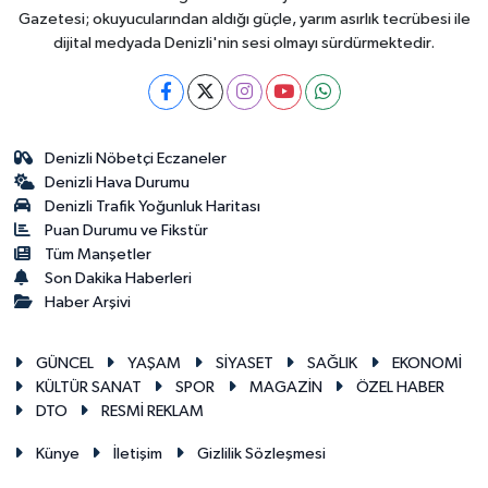
Gazetesi; okuyucularından aldığı güçle, yarım asırlık tecrübesi ile
dijital medyada Denizli'nin sesi olmayı sürdürmektedir.
Denizli Nöbetçi Eczaneler
Denizli Hava Durumu
Denizli Trafik Yoğunluk Haritası
Puan Durumu ve Fikstür
Tüm Manşetler
Son Dakika Haberleri
Haber Arşivi
GÜNCEL
YAŞAM
SİYASET
SAĞLIK
EKONOMİ
KÜLTÜR SANAT
SPOR
MAGAZİN
ÖZEL HABER
DTO
RESMİ REKLAM
Künye
İletişim
Gizlilik Sözleşmesi