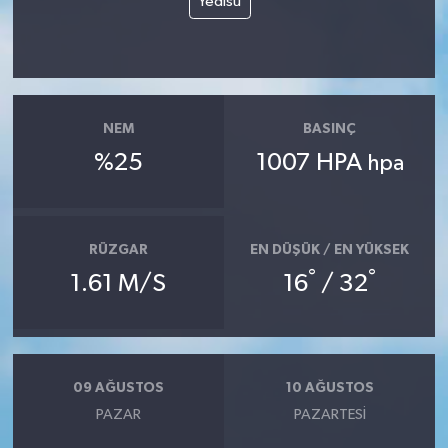
Yedisu
NEM
BASINÇ
%25
1007 HPA
hpa
RÜZGAR
EN DÜŞÜK / EN YÜKSEK
°
°
1.61 M/S
16
/ 32
09 AĞUSTOS
10 AĞUSTOS
PAZAR
PAZARTESI