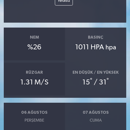
Yedisu
NEM
BASINÇ
%26
1011 HPA
hpa
RÜZGAR
EN DÜŞÜK / EN YÜKSEK
°
°
1.31 M/S
15
/ 31
06 AĞUSTOS
07 AĞUSTOS
PERŞEMBE
CUMA