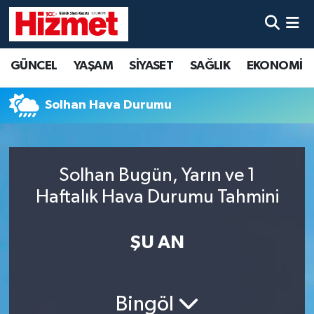
GÜNCEL
Denizli Nöbetçi Eczaneler
GÜNCEL
YAŞAM
SİYASET
SAĞLIK
EKONOMİ
YAŞAM
Denizli Hava Durumu
Solhan Hava Durumu
SİYASET
Denizli Trafik Yoğunluk Haritası
SAĞLIK
Süper Lig Puan Durumu ve Fikstür
Solhan Bugün, Yarın ve 1
Haftalık Hava Durumu Tahmini
EKONOMİ
Tüm Manşetler
KÜLTÜR SANAT
Son Dakika Haberleri
ŞU AN
SPOR
Haber Arşivi
Bingöl
MAGAZİN