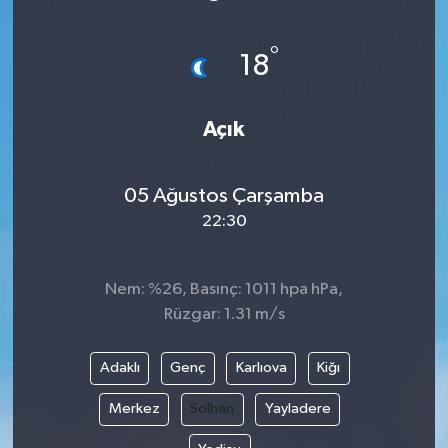
ÖZEL HABER
°
18
DTO
Açık
RESMİ REKLAM
05 Ağustos Çarşamba
22:30
Nem: %26, Basınç: 1011 hpa hPa,
Rüzgar: 1.31 m/s
Adaklı
Genç
Karlıova
Kiğı
Merkez
Solhan
Yayladere