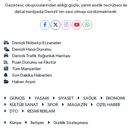
Gazetesi; okuyucularından aldığı güçle, yarım asırlık tecrübesi ile
dijital medyada Denizli'nin sesi olmayı sürdürmektedir.
Denizli Nöbetçi Eczaneler
Denizli Hava Durumu
Denizli Trafik Yoğunluk Haritası
Puan Durumu ve Fikstür
Tüm Manşetler
Son Dakika Haberleri
Haber Arşivi
GÜNCEL
YAŞAM
SİYASET
SAĞLIK
EKONOMİ
KÜLTÜR SANAT
SPOR
MAGAZİN
ÖZEL HABER
DTO
RESMİ REKLAM
Künye
İletişim
Gizlilik Sözleşmesi