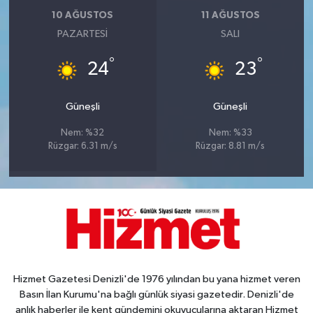
10 AĞUSTOS
11 AĞUSTOS
PAZARTESI
SALI
°
°
24
23
Güneşli
Güneşli
Nem: %32
Nem: %33
Rüzgar: 6.31 m/s
Rüzgar: 8.81 m/s
Hizmet Gazetesi Denizli'de 1976 yılından bu yana hizmet veren
Basın İlan Kurumu'na bağlı günlük siyasi gazetedir. Denizli'de
anlık haberler ile kent gündemini okuyucularına aktaran Hizmet