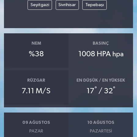
Seyitgazi
Sivrihisar
Tepebaşı
NEM
BASINÇ
%38
1008 HPA
hpa
RÜZGAR
EN DÜŞÜK / EN YÜKSEK
°
°
7.11 M/S
17
/ 32
09 AĞUSTOS
10 AĞUSTOS
PAZAR
PAZARTESI