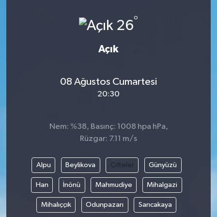
ÖZEL HABER
°
26
DTO
Açık
RESMİ REKLAM
08 Ağustos Cumartesi
20:30
Nem: %38, Basınç: 1008 hpa hPa,
Rüzgar: 7.11 m/s
Alpu
Beylikova
Çifteler
Günyüzü
Han
İnönü
Mahmudiye
Mihalgazi
Mihalıççık
Odunpazarı
Sarıcakaya