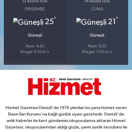
13 AĞUSTOS
14 AĞUSTOS
PERŞEMBE
CUMA
°
°
25
21
Güneşli
Güneşli
Nem: %42
Nem: %55
Rüzgar: 6.19 m/s
Rüzgar: 7.50 m/s
Hizmet Gazetesi Denizli'de 1976 yılından bu yana hizmet veren
Basın İlan Kurumu'na bağlı günlük siyasi gazetedir. Denizli'de
anlık haberler ile kent gündemini okuyucularına aktaran Hizmet
Gazetesi; okuyucularından aldığı güçle, yarım asırlık tecrübesi ile