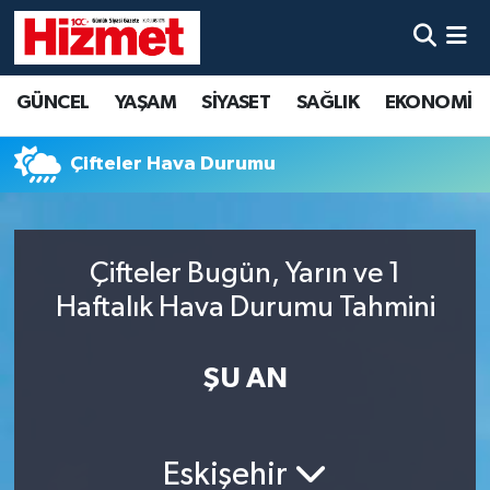
GÜNCEL
Denizli Nöbetçi Eczaneler
GÜNCEL
YAŞAM
SİYASET
SAĞLIK
EKONOMİ
YAŞAM
Denizli Hava Durumu
Çifteler Hava Durumu
SİYASET
Denizli Trafik Yoğunluk Haritası
SAĞLIK
Süper Lig Puan Durumu ve Fikstür
Çifteler Bugün, Yarın ve 1
Haftalık Hava Durumu Tahmini
EKONOMİ
Tüm Manşetler
KÜLTÜR SANAT
Son Dakika Haberleri
ŞU AN
SPOR
Haber Arşivi
Eskişehir
MAGAZİN