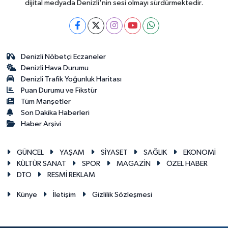
dijital medyada Denizli'nin sesi olmayı sürdürmektedir.
Denizli Nöbetçi Eczaneler
Denizli Hava Durumu
Denizli Trafik Yoğunluk Haritası
Puan Durumu ve Fikstür
Tüm Manşetler
Son Dakika Haberleri
Haber Arşivi
GÜNCEL
YAŞAM
SİYASET
SAĞLIK
EKONOMİ
KÜLTÜR SANAT
SPOR
MAGAZİN
ÖZEL HABER
DTO
RESMİ REKLAM
Künye
İletişim
Gizlilik Sözleşmesi