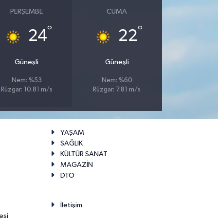
PERŞEMBE
CUMA
°
°
24
22
Güneşli
Güneşli
Nem: %53
Nem: %60
Rüzgar: 10.81 m/s
Rüzgar: 7.81 m/s
YAŞAM
SAĞLIK
KÜLTÜR SANAT
MAGAZİN
DTO
İletişim
esi