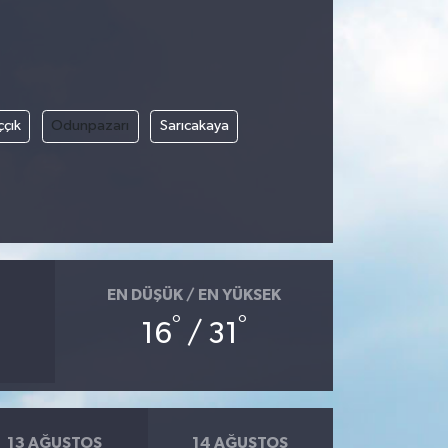
ççık
Odunpazarı
Sarıcakaya
EN DÜŞÜK / EN YÜKSEK
°
°
16
/ 31
13 AĞUSTOS
14 AĞUSTOS