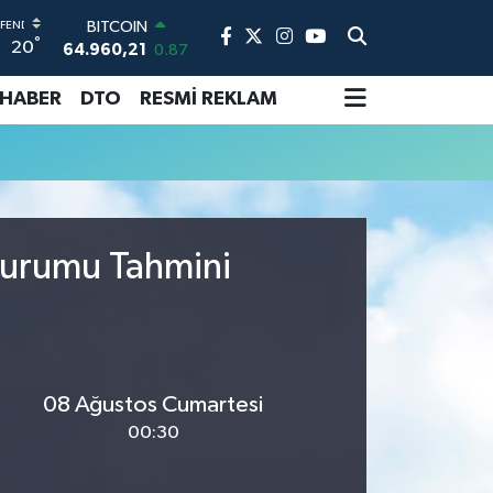
BITCOIN
°
20
64.960,21
0.87
DOLAR
47,7436
0.18
 HABER
DTO
RESMİ REKLAM
EURO
55,2510
0.32
STERLİN
64,4811
0.38
GRAM ALTIN
6648.99
2.59
Durumu Tahmini
BİST100
13.779
-14
08 Ağustos Cumartesi
00:30