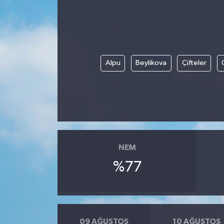
ÖZEL HABER
DTO
Alpu
Beylikova
Çifteler
RESMİ REKLAM
NEM
%77
09 AĞUSTOS
10 AĞUSTOS