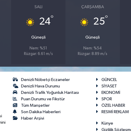
SALI
ÇARŞAMBA
°
°
24
25
Güneşli
Güneşli
Nem: %51
Nem: %54
Rüzgar: 6.61 m/s
Rüzgar: 8.89 m/s
Denizli Nöbetçi Eczaneler
GÜNCEL
Denizli Hava Durumu
SİYASET
Denizli Trafik Yoğunluk Haritası
EKONOMİ
Puan Durumu ve Fikstür
SPOR
Tüm Manşetler
ÖZEL HABER
Son Dakika Haberleri
RESMİ REKLAM
si
Haber Arşivi
ini
Künye
Gizlilik Sözleşm