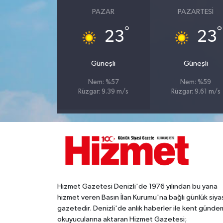
PAZAR
PAZARTESI
°
°
23
23
Güneşli
Güneşli
Nem: %57
Nem: %59
Rüzgar: 9.39 m/s
Rüzgar: 9.61 m/s
Hizmet Gazetesi Denizli'de 1976 yılından bu yana
hizmet veren Basın İlan Kurumu'na bağlı günlük siya
gazetedir. Denizli'de anlık haberler ile kent gündem
okuyucularına aktaran Hizmet Gazetesi;