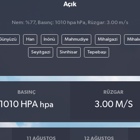
Açık
Nem: %77, Basınç: 1010 hpa hPa, Rüzgar: 3.00 m/s
Günyüzü
Han
İnönü
Mahmudiye
Mihalgazi
Mihalı
Seyitgazi
Sivrihisar
Tepebaşı
BASINÇ
RÜZGAR
1010 HPA
3.00 M/S
hpa
11 AĞUSTOS
12 AĞUSTOS