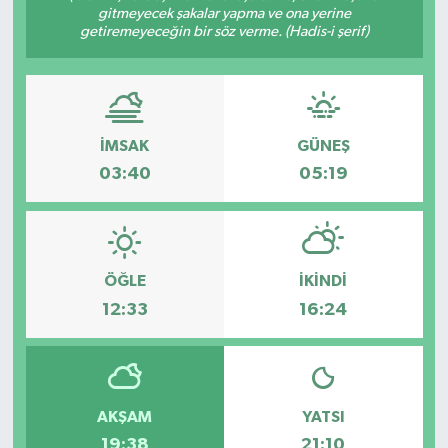
gitmeyecek şakalar yapma ve ona yerine
getiremeyeceğin bir söz verme. (Hadis-i şerif)
ÖZEL HABER
DTO
RESMİ REKLAM
İMSAK
GÜNEŞ
03:40
05:19
ÖĞLE
İKINDI
12:33
16:24
AKŞAM
YATSI
19:38
21:10