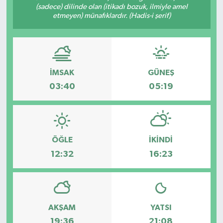
(sadece) dilinde olan (itikadı bozuk, ilmiyle amel
etmeyen) münafıklardır. (Hadis-i şerif)
ÖZEL HABER
DTO
RESMİ REKLAM
İMSAK
GÜNEŞ
03:40
05:19
ÖĞLE
İKINDI
12:32
16:23
AKŞAM
YATSI
19:36
21:08