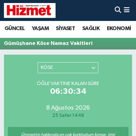
GÜNCEL
Denizli Nöbetçi Eczaneler
GÜNCEL
YAŞAM
SİYASET
SAĞLIK
EKONOMİ
YAŞAM
Denizli Hava Durumu
Gümüşhane Köse Namaz Vakitleri
SİYASET
Denizli Trafik Yoğunluk Haritası
KÖSE
SAĞLIK
Süper Lig Puan Durumu ve Fikstür
ÖĞLE VAKTINE KALAN SÜRE
EKONOMİ
Tüm Manşetler
06:30:34
KÜLTÜR SANAT
Son Dakika Haberleri
8 Ağustos 2026
25 Safer 1448
SPOR
Haber Arşivi
MAGAZİN
Ümmetim hakkında en çok korktuğum kimse, ilmi