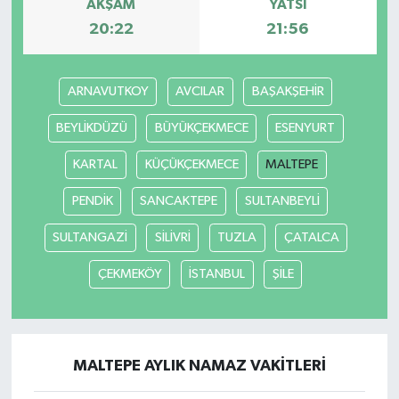
AKŞAM
YATSI
20:22
21:56
ARNAVUTKOY
AVCILAR
BAŞAKŞEHİR
BEYLİKDÜZÜ
BÜYÜKÇEKMECE
ESENYURT
KARTAL
KÜÇÜKÇEKMECE
MALTEPE
PENDİK
SANCAKTEPE
SULTANBEYLİ
SULTANGAZİ
SİLİVRİ
TUZLA
ÇATALCA
ÇEKMEKÖY
İSTANBUL
ŞİLE
MALTEPE AYLIK NAMAZ VAKITLERI