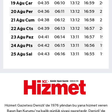
19 Ağu Çar
04:35
06:10
13:12
16:59
20:04
20 Ağu Per
04:36
06:11
13:12
16:59
20:03
21 Ağu Cum
04:38
06:12
13:12
16:58
20:02
22 Ağu Cts
04:39
06:13
13:12
16:57
20:00
23 Ağu Paz
04:41
06:14
13:11
16:57
19:59
24 Ağu Pts
04:42
06:15
13:11
16:56
19:57
25 Ağu Sal
04:43
06:16
13:11
16:55
19:55
Hizmet Gazetesi Denizli'de 1976 yılından bu yana hizmet veren
Basın İlan Kurumu'na bağlı günlük siyasi gazetedir. Denizli'de