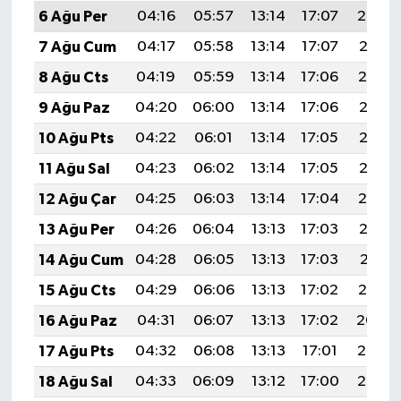
6 Ağu Per
04:16
05:57
13:14
17:07
20:22
7 Ağu Cum
04:17
05:58
13:14
17:07
20:21
8 Ağu Cts
04:19
05:59
13:14
17:06
20:19
9 Ağu Paz
04:20
06:00
13:14
17:06
20:18
10 Ağu Pts
04:22
06:01
13:14
17:05
20:17
11 Ağu Sal
04:23
06:02
13:14
17:05
20:15
12 Ağu Çar
04:25
06:03
13:14
17:04
20:14
13 Ağu Per
04:26
06:04
13:13
17:03
20:13
14 Ağu Cum
04:28
06:05
13:13
17:03
20:11
15 Ağu Cts
04:29
06:06
13:13
17:02
20:10
16 Ağu Paz
04:31
06:07
13:13
17:02
20:09
17 Ağu Pts
04:32
06:08
13:13
17:01
20:07
18 Ağu Sal
04:33
06:09
13:12
17:00
20:06