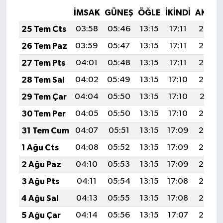
İMSAK
GÜNEŞ
ÖĞLE
İKINDI
AKŞA
25 Tem Cts
03:58
05:46
13:15
17:11
20:34
26 Tem Paz
03:59
05:47
13:15
17:11
20:33
27 Tem Pts
04:01
05:48
13:15
17:11
20:32
28 Tem Sal
04:02
05:49
13:15
17:10
20:32
29 Tem Çar
04:04
05:50
13:15
17:10
20:31
30 Tem Per
04:05
05:50
13:15
17:10
20:30
31 Tem Cum
04:07
05:51
13:15
17:09
20:28
1 Ağu Cts
04:08
05:52
13:15
17:09
20:27
2 Ağu Paz
04:10
05:53
13:15
17:09
20:26
3 Ağu Pts
04:11
05:54
13:15
17:08
20:25
4 Ağu Sal
04:13
05:55
13:15
17:08
20:24
5 Ağu Çar
04:14
05:56
13:15
17:07
20:23