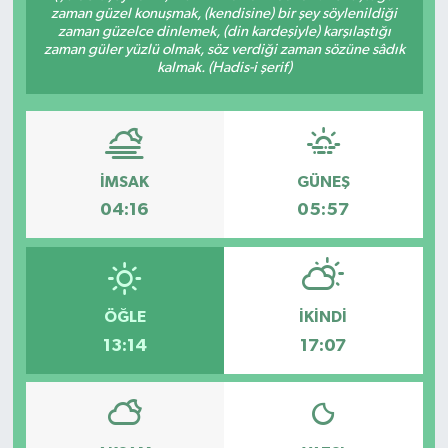
zaman güzel konuşmak, (kendisine) bir şey söylenildiği
zaman güzelce dinlemek, (din kardeşiyle) karşılaştığı
ÖZEL HABER
zaman güler yüzlü olmak, söz verdiği zaman sözüne sâdık
kalmak. (Hadis-i şerif)
DTO
RESMİ REKLAM
İMSAK
GÜNEŞ
04:16
05:57
ÖĞLE
İKINDI
13:14
17:07