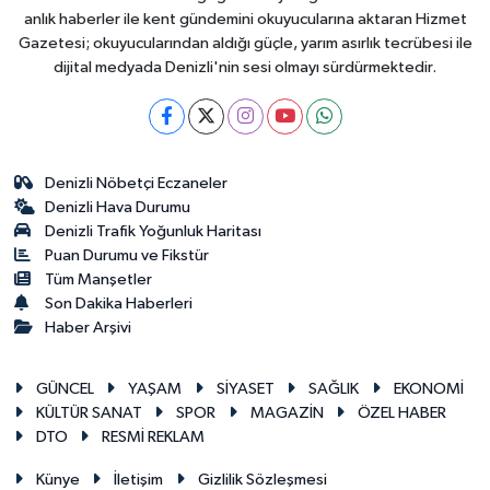
anlık haberler ile kent gündemini okuyucularına aktaran Hizmet
Gazetesi; okuyucularından aldığı güçle, yarım asırlık tecrübesi ile
dijital medyada Denizli'nin sesi olmayı sürdürmektedir.
Denizli Nöbetçi Eczaneler
Denizli Hava Durumu
Denizli Trafik Yoğunluk Haritası
Puan Durumu ve Fikstür
Tüm Manşetler
Son Dakika Haberleri
Haber Arşivi
GÜNCEL
YAŞAM
SİYASET
SAĞLIK
EKONOMİ
KÜLTÜR SANAT
SPOR
MAGAZİN
ÖZEL HABER
DTO
RESMİ REKLAM
Künye
İletişim
Gizlilik Sözleşmesi