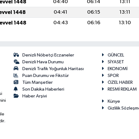
levvel 1448
04:40
06:14
13:11
levvel 1448
04:41
06:15
13:11
levvel 1448
04:43
06:16
13:10
Denizli Nöbetçi Eczaneler
GÜNCEL
Denizli Hava Durumu
SİYASET
Denizli Trafik Yoğunluk Haritası
EKONOMİ
Puan Durumu ve Fikstür
SPOR
Tüm Manşetler
ÖZEL HABER
Son Dakika Haberleri
RESMİ REKLAM
si
Haber Arşivi
ini
Künye
Gizlilik Sözleşm
ile
ir.