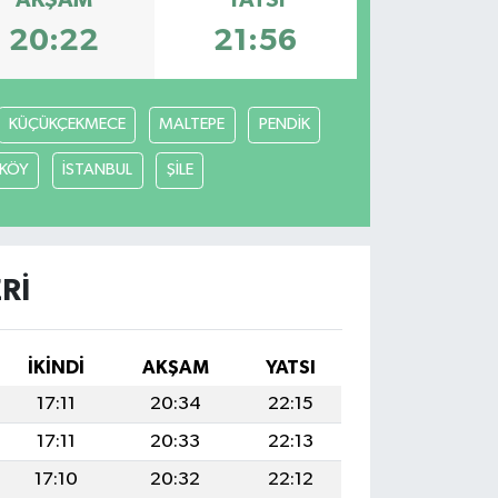
AKŞAM
YATSI
20:22
21:56
KÜÇÜKÇEKMECE
MALTEPE
PENDİK
KÖY
İSTANBUL
ŞİLE
RI
İKINDI
AKŞAM
YATSI
17:11
20:34
22:15
17:11
20:33
22:13
17:10
20:32
22:12