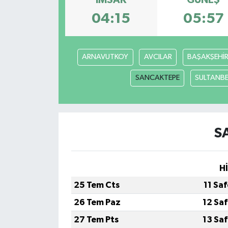
İMSAK
GÜNEŞ
04:15
05:57
ÖZEL HABER
DTO
ARNAVUTKOY
AVCILAR
BAŞAKŞEHİ
RESMİ REKLAM
SANCAKTEPE
SULTANBE
S
H
25 Tem Cts
11 Sa
26 Tem Paz
12 Sa
27 Tem Pts
13 Sa