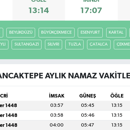
ÖĞLE
İKINDI
13:14
17:07
R
BEYLİKDÜZÜ
BÜYÜKÇEKMECE
ESENYURT
KARTAL
YLİ
SULTANGAZİ
SİLİVRİ
TUZLA
ÇATALCA
ÇEKME
ANCAKTEPE AYLIK NAMAZ VAKITLE
İCRİ
İMSAK
GÜNEŞ
ÖĞLE
fer 1448
03:57
05:45
13:15
fer 1448
03:58
05:46
13:15
fer 1448
04:00
05:47
13:15