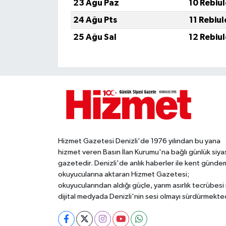
23 Ağu Paz
10 Rebiu
24 Ağu Pts
11 Rebiu
25 Ağu Sal
12 Rebiu
Hizmet Gazetesi Denizli'de 1976 yılından bu yana
hizmet veren Basın İlan Kurumu'na bağlı günlük siya
gazetedir. Denizli'de anlık haberler ile kent gündem
okuyucularına aktaran Hizmet Gazetesi;
okuyucularından aldığı güçle, yarım asırlık tecrübesi 
dijital medyada Denizli'nin sesi olmayı sürdürmekted