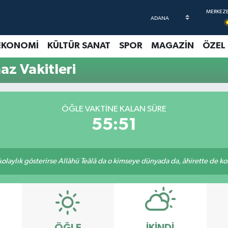
EKONOMİ
KÜLTÜR SANAT
SPOR
MAGAZİN
ÖZEL
z Vakitleri
ÖĞLE VAKTINE KALAN SÜRE
55:51
 kolaylık gösterirse Allâhü Teâlâ da o kimseye dünyada da, âhirette de kola