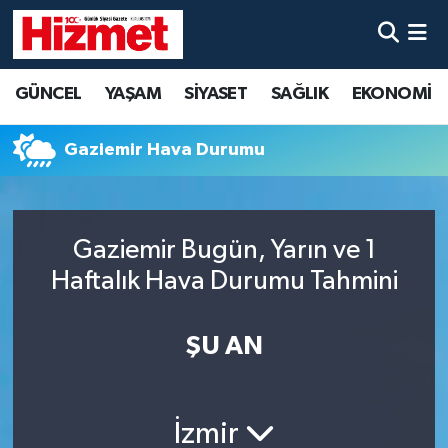
GÜNCEL
Denizli Nöbetçi Eczaneler
GÜNCEL
YAŞAM
SİYASET
SAĞLIK
EKONOMİ
YAŞAM
Denizli Hava Durumu
Gaziemir Hava Durumu
SİYASET
Denizli Trafik Yoğunluk Haritası
SAĞLIK
Süper Lig Puan Durumu ve Fikstür
Gaziemir Bugün, Yarın ve 1
Haftalık Hava Durumu Tahmini
EKONOMİ
Tüm Manşetler
KÜLTÜR SANAT
Son Dakika Haberleri
ŞU AN
SPOR
Haber Arşivi
İzmir
MAGAZİN