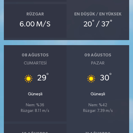
RÜZGAR
EN DÜŞÜK / EN YÜKSEK
°
°
6.00 M/S
20
/ 37
08 AĞUSTOS
09 AĞUSTOS
CUMARTESI
PAZAR
°
°
29
30
Güneşli
Güneşli
Nem: %36
Nem: %42
Rüzgar: 8.11 m/s
Rüzgar: 7.39 m/s