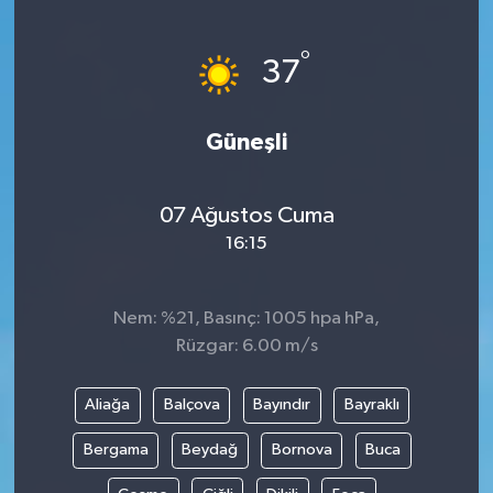
ÖZEL HABER
°
37
DTO
Güneşli
RESMİ REKLAM
07 Ağustos Cuma
16:15
Nem: %21, Basınç: 1005 hpa hPa,
Rüzgar: 6.00 m/s
Aliağa
Balçova
Bayındır
Bayraklı
Bergama
Beydağ
Bornova
Buca