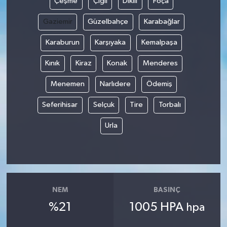
Çeşme
Çiğli
Dikili
Foça
Gaziemir
Güzelbahçe
Karabağlar
Karaburun
Karşıyaka
Kemalpaşa
Kınık
Kiraz
Konak
Menderes
Menemen
Narlıdere
Ödemiş
Seferihisar
Selçuk
Tire
Torbalı
Urla
NEM
BASINÇ
%21
1005 HPA
hpa