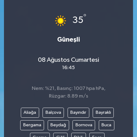
ÖZEL HABER
°
35
DTO
Güneşli
RESMİ REKLAM
08 Ağustos Cumartesi
16:45
Nem: %21, Basınç: 1007 hpa hPa,
Rüzgar: 8.89 m/s
Aliağa
Balçova
Bayındır
Bayraklı
Bergama
Beydağ
Bornova
Buca