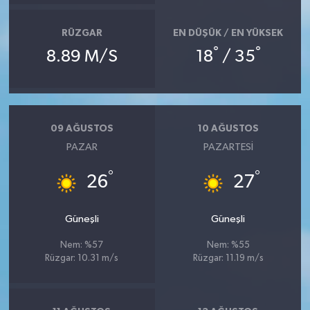
RÜZGAR
EN DÜŞÜK / EN YÜKSEK
°
°
8.89 M/S
18
/ 35
09 AĞUSTOS
10 AĞUSTOS
PAZAR
PAZARTESI
°
°
26
27
Güneşli
Güneşli
Nem: %57
Nem: %55
Rüzgar: 10.31 m/s
Rüzgar: 11.19 m/s