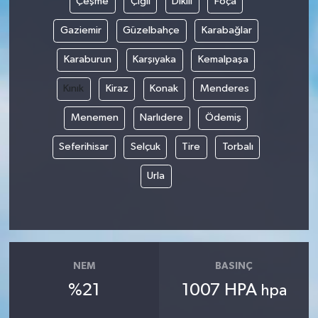
Çeşme
Çiğli
Dikili
Foça
Gaziemir
Güzelbahçe
Karabağlar
Karaburun
Karşıyaka
Kemalpaşa
Kınık
Kiraz
Konak
Menderes
Menemen
Narlıdere
Ödemiş
Seferihisar
Selçuk
Tire
Torbalı
Urla
NEM
BASINÇ
%21
1007 HPA
hpa