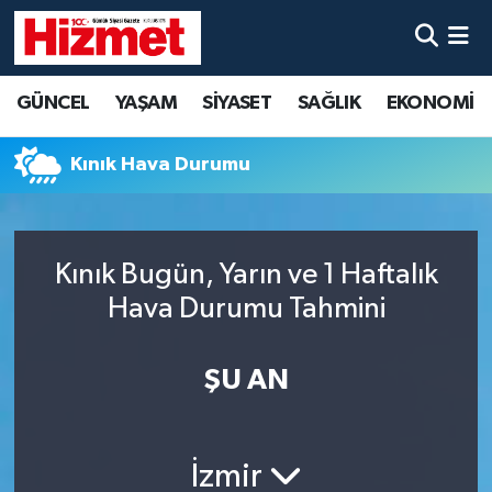
GÜNCEL
Denizli Nöbetçi Eczaneler
GÜNCEL
YAŞAM
SİYASET
SAĞLIK
EKONOMİ
YAŞAM
Denizli Hava Durumu
Kınık Hava Durumu
SİYASET
Denizli Trafik Yoğunluk Haritası
SAĞLIK
Süper Lig Puan Durumu ve Fikstür
Kınık Bugün, Yarın ve 1 Haftalık
Hava Durumu Tahmini
EKONOMİ
Tüm Manşetler
KÜLTÜR SANAT
Son Dakika Haberleri
ŞU AN
SPOR
Haber Arşivi
İzmir
MAGAZİN