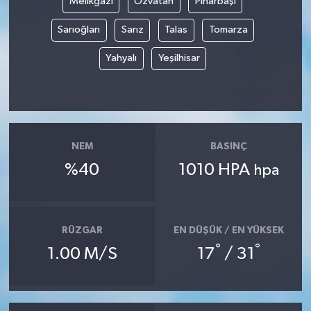
Melikgazi
Özvatan
Pınarbaşı
Sarıoğlan
Sarız
Talas
Tomarza
Yahyalı
Yeşilhisar
NEM
BASINÇ
%40
1010 HPA
hpa
RÜZGAR
EN DÜŞÜK / EN YÜKSEK
°
°
1.00 M/S
17
/ 31