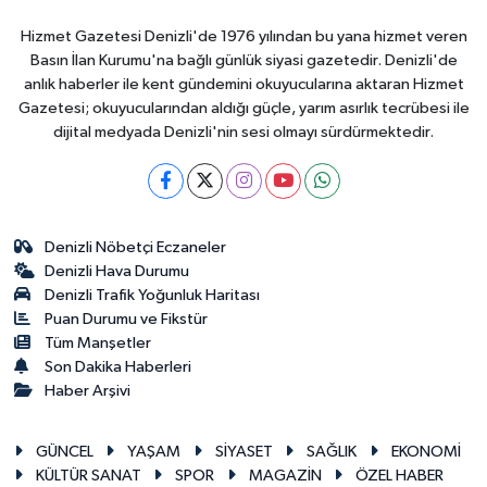
Hizmet Gazetesi Denizli'de 1976 yılından bu yana hizmet veren
Basın İlan Kurumu'na bağlı günlük siyasi gazetedir. Denizli'de
anlık haberler ile kent gündemini okuyucularına aktaran Hizmet
Gazetesi; okuyucularından aldığı güçle, yarım asırlık tecrübesi ile
dijital medyada Denizli'nin sesi olmayı sürdürmektedir.
Denizli Nöbetçi Eczaneler
Denizli Hava Durumu
Denizli Trafik Yoğunluk Haritası
Puan Durumu ve Fikstür
Tüm Manşetler
Son Dakika Haberleri
Haber Arşivi
GÜNCEL
YAŞAM
SİYASET
SAĞLIK
EKONOMİ
KÜLTÜR SANAT
SPOR
MAGAZİN
ÖZEL HABER