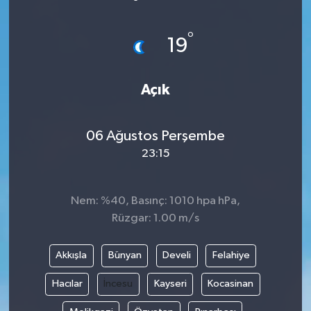
ÖZEL HABER
°
19
DTO
Açık
RESMİ REKLAM
06 Ağustos Perşembe
23:15
Nem: %40, Basınç: 1010 hpa hPa,
Rüzgar: 1.00 m/s
Akkışla
Bünyan
Develi
Felahiye
Hacılar
İncesu
Kayseri
Kocasinan