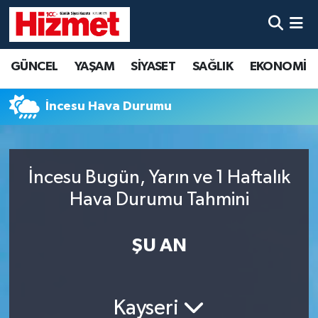
GÜNCEL
Denizli Nöbetçi Eczaneler
GÜNCEL
YAŞAM
SİYASET
SAĞLIK
EKONOMİ
YAŞAM
Denizli Hava Durumu
İncesu Hava Durumu
SİYASET
Denizli Trafik Yoğunluk Haritası
SAĞLIK
Süper Lig Puan Durumu ve Fikstür
İncesu Bugün, Yarın ve 1 Haftalık
Hava Durumu Tahmini
EKONOMİ
Tüm Manşetler
KÜLTÜR SANAT
Son Dakika Haberleri
ŞU AN
SPOR
Haber Arşivi
Kayseri
MAGAZİN