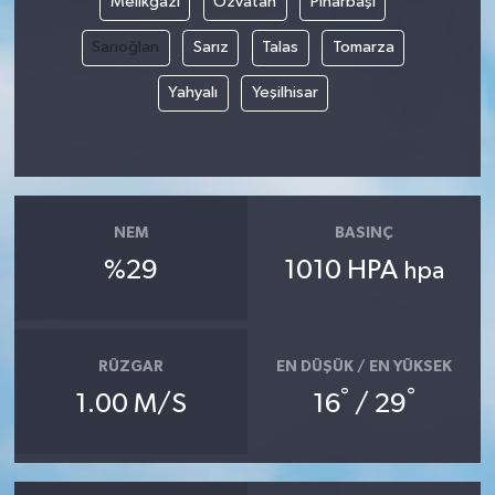
Melikgazi
Özvatan
Pınarbaşı
Sarıoğlan
Sarız
Talas
Tomarza
Yahyalı
Yeşilhisar
NEM
BASINÇ
%29
1010 HPA
hpa
RÜZGAR
EN DÜŞÜK / EN YÜKSEK
°
°
1.00 M/S
16
/ 29