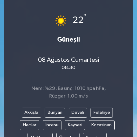
ÖZEL HABER
°
22
DTO
Güneşli
RESMİ REKLAM
08 Ağustos Cumartesi
08:30
Nem: %29, Basınç: 1010 hpa hPa,
Rüzgar: 1.00 m/s
Akkışla
Bünyan
Develi
Felahiye
Hacılar
İncesu
Kayseri
Kocasinan