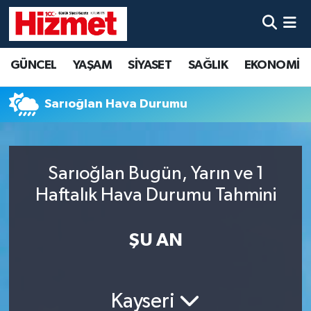
GÜNCEL
Denizli Nöbetçi Eczaneler
GÜNCEL
YAŞAM
SİYASET
SAĞLIK
EKONOMİ
YAŞAM
Denizli Hava Durumu
Sarıoğlan Hava Durumu
SİYASET
Denizli Trafik Yoğunluk Haritası
SAĞLIK
Süper Lig Puan Durumu ve Fikstür
Sarıoğlan Bugün, Yarın ve 1
Haftalık Hava Durumu Tahmini
EKONOMİ
Tüm Manşetler
KÜLTÜR SANAT
Son Dakika Haberleri
ŞU AN
SPOR
Haber Arşivi
Kayseri
MAGAZİN