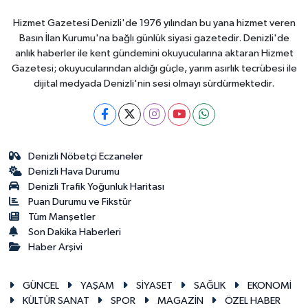
Hizmet Gazetesi Denizli'de 1976 yılından bu yana hizmet veren
Basın İlan Kurumu'na bağlı günlük siyasi gazetedir. Denizli'de
anlık haberler ile kent gündemini okuyucularına aktaran Hizmet
Gazetesi; okuyucularından aldığı güçle, yarım asırlık tecrübesi ile
dijital medyada Denizli'nin sesi olmayı sürdürmektedir.
Denizli Nöbetçi Eczaneler
Denizli Hava Durumu
Denizli Trafik Yoğunluk Haritası
Puan Durumu ve Fikstür
Tüm Manşetler
Son Dakika Haberleri
Haber Arşivi
GÜNCEL
YAŞAM
SİYASET
SAĞLIK
EKONOMİ
KÜLTÜR SANAT
SPOR
MAGAZİN
ÖZEL HABER