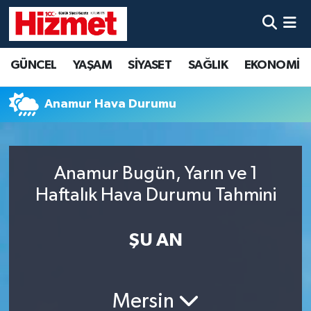
GÜNCEL
Denizli Nöbetçi Eczaneler
GÜNCEL
YAŞAM
SİYASET
SAĞLIK
EKONOMİ
YAŞAM
Denizli Hava Durumu
Anamur Hava Durumu
SİYASET
Denizli Trafik Yoğunluk Haritası
SAĞLIK
Süper Lig Puan Durumu ve Fikstür
Anamur Bugün, Yarın ve 1
Haftalık Hava Durumu Tahmini
EKONOMİ
Tüm Manşetler
KÜLTÜR SANAT
Son Dakika Haberleri
ŞU AN
SPOR
Haber Arşivi
Mersin
MAGAZİN