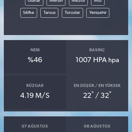
Gülnar
Mersin
Mezitli
Mut
Silifke
Tarsus
Toroslar
Yenişehir
NEM
BASINÇ
%46
1007 HPA
hpa
RÜZGAR
EN DÜŞÜK / EN YÜKSEK
°
°
4.19 M/S
22
/ 32
07 AĞUSTOS
08 AĞUSTOS