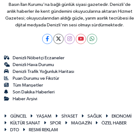
Basın İlan Kurumu'na bağlı günlük siyasi gazetedir. Denizli'de
anlık haberler ile kent gündemini okuyucularına aktaran Hizmet
Gazetesi; okuyucularından aldığı güçle, yarım asırlık tecrübesi ile
dijital medyada Denizli'nin sesi olmayı sürdürmektedir.
Denizli Nöbetçi Eczaneler
Denizli Hava Durumu
Denizli Trafik Yoğunluk Haritası
Puan Durumu ve Fikstür
Tüm Manşetler
Son Dakika Haberleri
Haber Arşivi
GÜNCEL
YAŞAM
SİYASET
SAĞLIK
EKONOMİ
KÜLTÜR SANAT
SPOR
MAGAZİN
ÖZEL HABER
DTO
RESMİ REKLAM