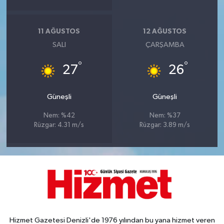
11 AĞUSTOS
12 AĞUSTOS
SALI
ÇARŞAMBA
°
°
27
26
Güneşli
Güneşli
Nem: %42
Nem: %37
Rüzgar: 4.31 m/s
Rüzgar: 3.89 m/s
Hizmet Gazetesi Denizli'de 1976 yılından bu yana hizmet veren