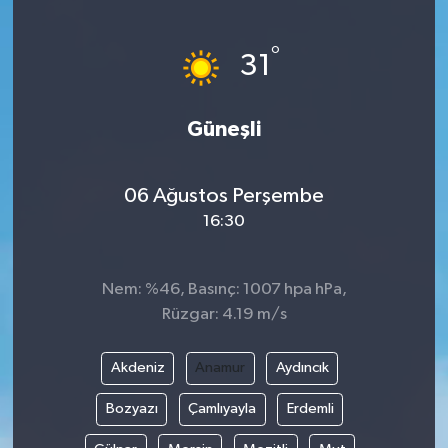
ÖZEL HABER
°
31
DTO
Güneşli
RESMİ REKLAM
06 Ağustos Perşembe
16:30
Nem: %46, Basınç: 1007 hpa hPa,
Rüzgar: 4.19 m/s
Akdeniz
Anamur
Aydıncık
Bozyazı
Çamlıyayla
Erdemli