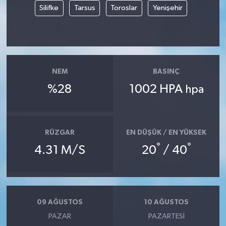
Silifke
Tarsus
Toroslar
Yenişehir
NEM
BASINÇ
%28
1002 HPA
hpa
RÜZGAR
EN DÜŞÜK / EN YÜKSEK
°
°
4.31 M/S
20
/ 40
09 AĞUSTOS
10 AĞUSTOS
PAZAR
PAZARTESI