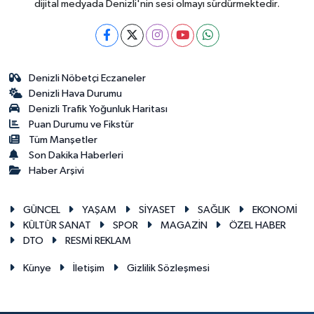
dijital medyada Denizli'nin sesi olmayı sürdürmektedir.
Denizli Nöbetçi Eczaneler
Denizli Hava Durumu
Denizli Trafik Yoğunluk Haritası
Puan Durumu ve Fikstür
Tüm Manşetler
Son Dakika Haberleri
Haber Arşivi
GÜNCEL
YAŞAM
SİYASET
SAĞLIK
EKONOMİ
KÜLTÜR SANAT
SPOR
MAGAZİN
ÖZEL HABER
DTO
RESMİ REKLAM
Künye
İletişim
Gizlilik Sözleşmesi