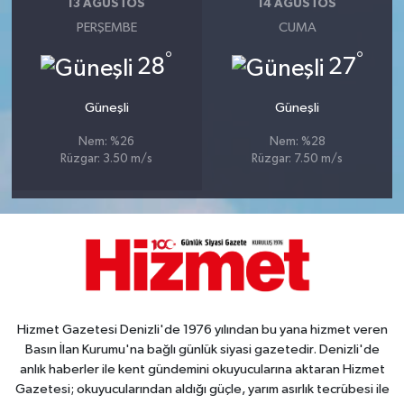
13 AĞUSTOS
14 AĞUSTOS
PERŞEMBE
CUMA
°
°
28
27
Güneşli
Güneşli
Nem: %26
Nem: %28
Rüzgar: 3.50 m/s
Rüzgar: 7.50 m/s
Hizmet Gazetesi Denizli'de 1976 yılından bu yana hizmet veren
Basın İlan Kurumu'na bağlı günlük siyasi gazetedir. Denizli'de
anlık haberler ile kent gündemini okuyucularına aktaran Hizmet
Gazetesi; okuyucularından aldığı güçle, yarım asırlık tecrübesi ile