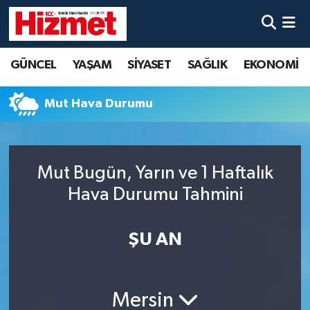
GÜNCEL
Denizli Nöbetçi Eczaneler
GÜNCEL
YAŞAM
SİYASET
SAĞLIK
EKONOMİ
YAŞAM
Denizli Hava Durumu
Mut Hava Durumu
SİYASET
Denizli Trafik Yoğunluk Haritası
SAĞLIK
Süper Lig Puan Durumu ve Fikstür
Mut Bugün, Yarın ve 1 Haftalık
Hava Durumu Tahmini
EKONOMİ
Tüm Manşetler
KÜLTÜR SANAT
Son Dakika Haberleri
ŞU AN
SPOR
Haber Arşivi
Mersin
MAGAZİN