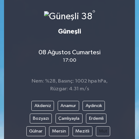
ÖZEL HABER
°
38
DTO
Güneşli
RESMİ REKLAM
08 Ağustos Cumartesi
17:00
Nem: %28, Basınç: 1002 hpa hPa,
Rüzgar: 4.31 m/s
Akdeniz
Anamur
Aydıncık
Bozyazı
Çamlıyayla
Erdemli
Gülnar
Mersin
Mezitli
Mut