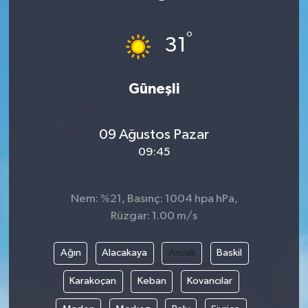
ÖZEL HABER
°
31
DTO
Güneşli
RESMİ REKLAM
09 Ağustos Pazar
09:45
Nem: %21, Basınç: 1004 hpa hPa,
Rüzgar: 1.00 m/s
Ağın
Alacakaya
Arıcak
Baskil
Karakoçan
Keban
Kovancılar