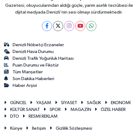
Gazetesi; okuyucularından aldığı güçle, yarım asırlık tecrübesi ile
dijital medyada Denizli'nin sesi olmayı sürdürmektedir.
Denizli Nöbetçi Eczaneler
Denizli Hava Durumu
Denizli Trafik Yoğunluk Haritası
Puan Durumu ve Fikstür
Tüm Manşetler
Son Dakika Haberleri
Haber Arşivi
GÜNCEL
YAŞAM
SİYASET
SAĞLIK
EKONOMİ
KÜLTÜR SANAT
SPOR
MAGAZİN
ÖZEL HABER
DTO
RESMİ REKLAM
Künye
İletişim
Gizlilik Sözleşmesi