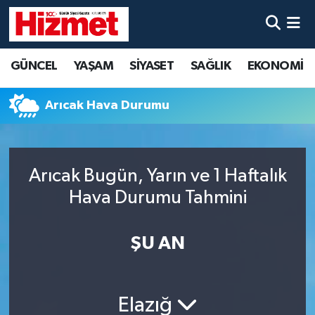
GÜNCEL
Denizli Nöbetçi Eczaneler
GÜNCEL
YAŞAM
SİYASET
SAĞLIK
EKONOMİ
YAŞAM
Denizli Hava Durumu
Arıcak Hava Durumu
SİYASET
Denizli Trafik Yoğunluk Haritası
SAĞLIK
Süper Lig Puan Durumu ve Fikstür
Arıcak Bugün, Yarın ve 1 Haftalık
Hava Durumu Tahmini
EKONOMİ
Tüm Manşetler
KÜLTÜR SANAT
Son Dakika Haberleri
ŞU AN
SPOR
Haber Arşivi
Elazığ
MAGAZİN