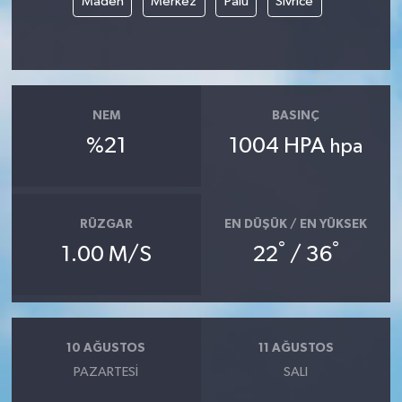
Maden
Merkez
Palu
Sivrice
NEM
BASINÇ
%21
1004 HPA
hpa
RÜZGAR
EN DÜŞÜK / EN YÜKSEK
°
°
1.00 M/S
22
/ 36
10 AĞUSTOS
11 AĞUSTOS
PAZARTESI
SALI