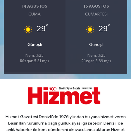
14 AĞUSTOS
15 AĞUSTOS
CUMA
CUMARTESI
°
°
29
29
Güneşli
Güneşli
Nem: %25
Nem: %25
Rüzgar: 5.31 m/s
Rüzgar: 3.69 m/s
Hizmet Gazetesi Denizli'de 1976 yılından bu yana hizmet veren
Basın İlan Kurumu'na bağlı günlük siyasi gazetedir. Denizli'de
anlık haberler ile kent gündemini okuyucularına aktaran Hizmet