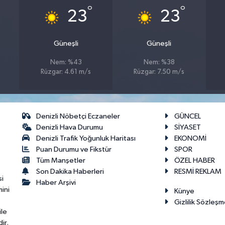
°
°
23
23
Güneşli
Güneşli
Nem: %43
Nem: %38
Rüzgar: 4.61 m/s
Rüzgar: 7.50 m/s
Denizli Nöbetçi Eczaneler
GÜNCEL
Denizli Hava Durumu
SİYASET
Denizli Trafik Yoğunluk Haritası
EKONOMİ
Puan Durumu ve Fikstür
SPOR
Tüm Manşetler
ÖZEL HABER
Son Dakika Haberleri
RESMİ REKLAM
si
Haber Arşivi
ini
Künye
Gizlilik Sözleşm
ile
ir.