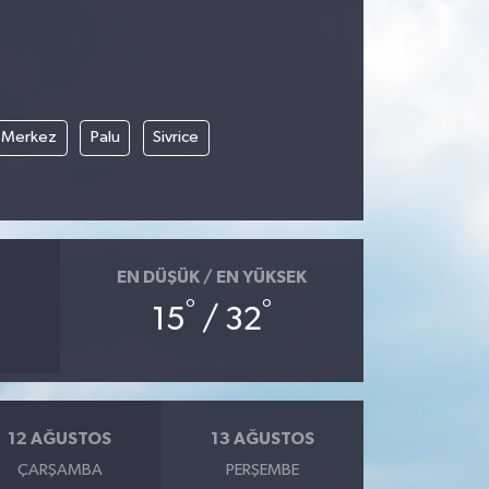
Merkez
Palu
Sivrice
EN DÜŞÜK / EN YÜKSEK
°
°
15
/ 32
12 AĞUSTOS
13 AĞUSTOS
ÇARŞAMBA
PERŞEMBE