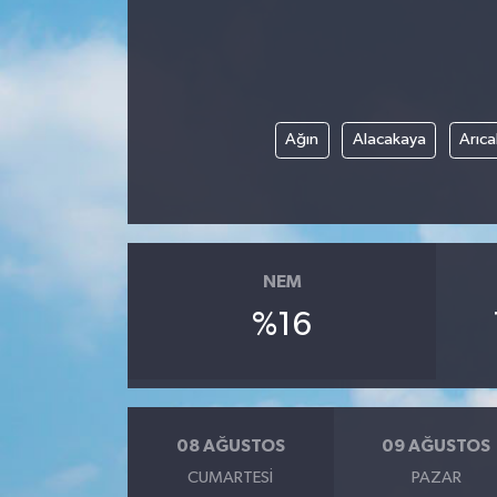
ÖZEL HABER
DTO
Ağın
Alacakaya
Arıca
RESMİ REKLAM
NEM
%16
08 AĞUSTOS
09 AĞUSTOS
CUMARTESI
PAZAR