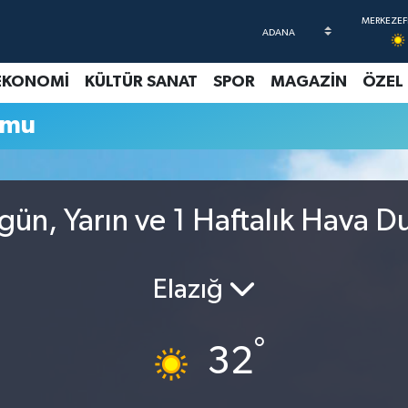
EKONOMİ
KÜLTÜR SANAT
SPOR
MAGAZİN
ÖZEL
umu
ün, Yarın ve 1 Haftalık Hava 
Elazığ
°
32