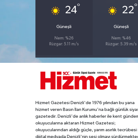
°
°
24
22
Güneşli
Güneşli
Nem: %26
Nem: %46
Rüzgar: 5.11 m/s
Rüzgar: 5.39 m/s
Hizmet Gazetesi Denizli'de 1976 yılından bu yana
hizmet veren Basın İlan Kurumu'na bağlı günlük siya
gazetedir. Denizli'de anlık haberler ile kent gündem
okuyucularına aktaran Hizmet Gazetesi;
okuyucularından aldığı güçle, yarım asırlık tecrübesi 
dijital medyada Denizli'nin sesi olmayı sürdürmekted