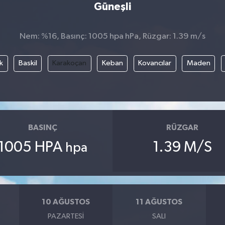
Güneşli
Nem: %16, Basınç: 1005 hpa hPa, Rüzgar: 1.39 m/s
k
Baskil
Karakoçan
Keban
Kovancılar
Maden
BASINÇ
RÜZGAR
1005 HPA
1.39 M/S
hpa
10 AĞUSTOS
11 AĞUSTOS
PAZARTESI
SALI