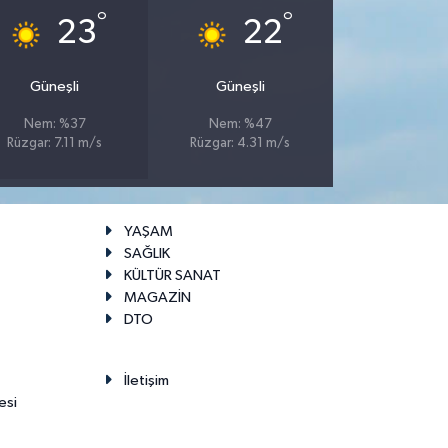
°
°
23
22
Güneşli
Güneşli
Nem: %37
Nem: %47
Rüzgar: 7.11 m/s
Rüzgar: 4.31 m/s
YAŞAM
SAĞLIK
KÜLTÜR SANAT
MAGAZİN
DTO
İletişim
esi