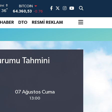
BITCOIN
°
36
64.360,53
-0.76
DOLAR
47,7069
0.17
 HABER
DTO
RESMİ REKLAM
EURO
55,0265
0.01
STERLİN
64,1897
0.02
GRAM ALTIN
6618.49
2.12
Durumu Tahmini
BİST100
13.887
64
07 Ağustos Cuma
13:00