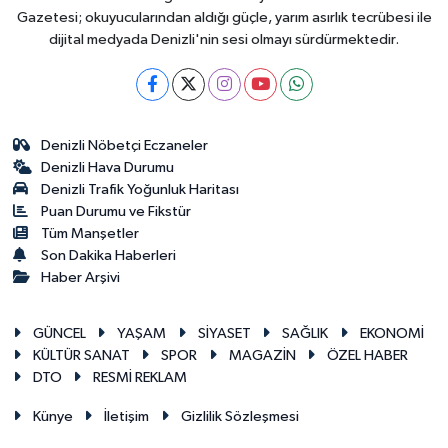
Gazetesi; okuyucularından aldığı güçle, yarım asırlık tecrübesi ile
dijital medyada Denizli'nin sesi olmayı sürdürmektedir.
Denizli Nöbetçi Eczaneler
Denizli Hava Durumu
Denizli Trafik Yoğunluk Haritası
Puan Durumu ve Fikstür
Tüm Manşetler
Son Dakika Haberleri
Haber Arşivi
GÜNCEL
YAŞAM
SİYASET
SAĞLIK
EKONOMİ
KÜLTÜR SANAT
SPOR
MAGAZİN
ÖZEL HABER
DTO
RESMİ REKLAM
Künye
İletişim
Gizlilik Sözleşmesi