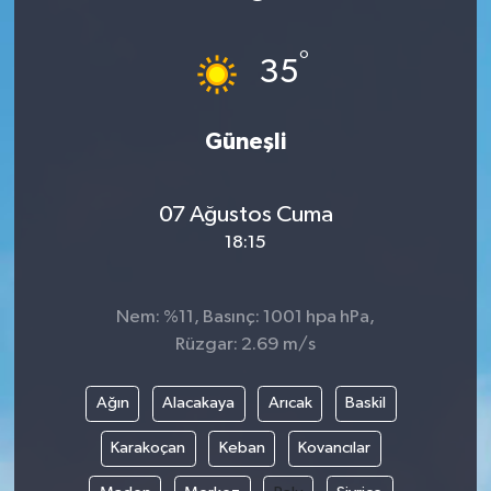
ÖZEL HABER
°
35
DTO
Güneşli
RESMİ REKLAM
07 Ağustos Cuma
18:15
Nem: %11, Basınç: 1001 hpa hPa,
Rüzgar: 2.69 m/s
Ağın
Alacakaya
Arıcak
Baskil
Karakoçan
Keban
Kovancılar