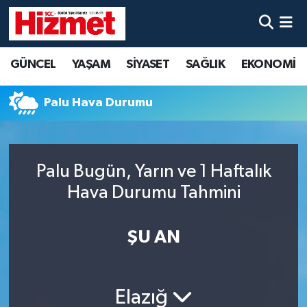
GÜNCEL
Denizli Nöbetçi Eczaneler
GÜNCEL
YAŞAM
SİYASET
SAĞLIK
EKONOMİ
YAŞAM
Denizli Hava Durumu
Palu Hava Durumu
SİYASET
Denizli Trafik Yoğunluk Haritası
SAĞLIK
Süper Lig Puan Durumu ve Fikstür
Palu Bugün, Yarın ve 1 Haftalık
Hava Durumu Tahmini
EKONOMİ
Tüm Manşetler
KÜLTÜR SANAT
Son Dakika Haberleri
ŞU AN
SPOR
Haber Arşivi
Elazığ
MAGAZİN