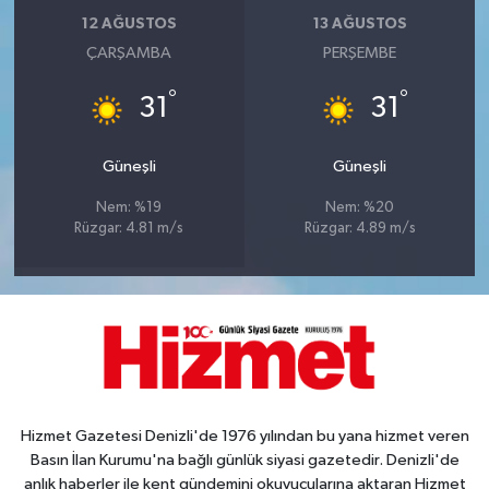
12 AĞUSTOS
13 AĞUSTOS
ÇARŞAMBA
PERŞEMBE
°
°
31
31
Güneşli
Güneşli
Nem: %19
Nem: %20
Rüzgar: 4.81 m/s
Rüzgar: 4.89 m/s
Hizmet Gazetesi Denizli'de 1976 yılından bu yana hizmet veren
Basın İlan Kurumu'na bağlı günlük siyasi gazetedir. Denizli'de
anlık haberler ile kent gündemini okuyucularına aktaran Hizmet