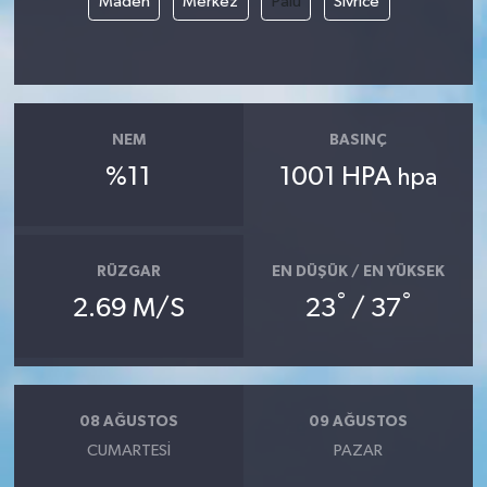
Maden
Merkez
Palu
Sivrice
NEM
BASINÇ
%11
1001 HPA
hpa
RÜZGAR
EN DÜŞÜK / EN YÜKSEK
°
°
2.69 M/S
23
/ 37
08 AĞUSTOS
09 AĞUSTOS
CUMARTESI
PAZAR