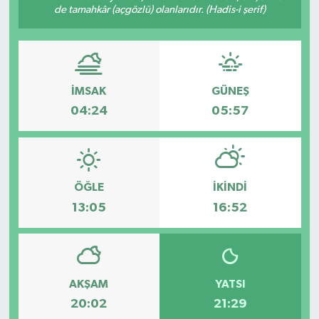
de tamahkâr (açgözlü) olanlarıdır. (Hadis-i şerif)
ÖZEL HABER
DTO
İMSAK
GÜNEŞ
RESMİ REKLAM
04:24
05:57
ÖĞLE
İKINDI
13:05
16:52
AKŞAM
YATSI
20:02
21:29