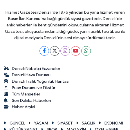
Hizmet Gazetesi Denizli'de 1976 yılından bu yana hizmet veren
Basın İlan Kurumu'na bağlı günlük siyasi gazetedir. Denizli'de
anlık haberler ile kent gündemini okuyucularına aktaran Hizmet
Gazetesi; okuyucularından aldığı güçle, yarım asırlık tecrübesi ile
dijital medyada Denizli'nin sesi olmayı sürdürmektedir.
Denizli Nöbetçi Eczaneler
Denizli Hava Durumu
Denizli Trafik Yoğunluk Haritası
Puan Durumu ve Fikstür
Tüm Manşetler
Son Dakika Haberleri
Haber Arşivi
GÜNCEL
YAŞAM
SİYASET
SAĞLIK
EKONOMİ
KÜLTÜR SANAT
SPOR
MAGAZİN
ÖZEL HABER