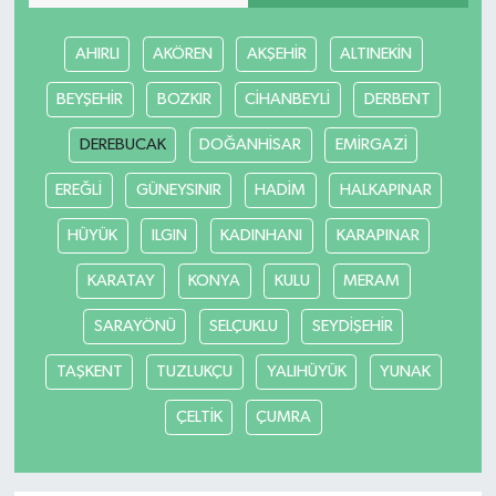
AHIRLI
AKÖREN
AKŞEHİR
ALTINEKİN
BEYŞEHİR
BOZKIR
CİHANBEYLİ
DERBENT
DEREBUCAK
DOĞANHİSAR
EMİRGAZİ
EREĞLİ
GÜNEYSINIR
HADİM
HALKAPINAR
HÜYÜK
ILGIN
KADINHANI
KARAPINAR
KARATAY
KONYA
KULU
MERAM
SARAYÖNÜ
SELÇUKLU
SEYDİŞEHİR
TAŞKENT
TUZLUKÇU
YALIHÜYÜK
YUNAK
ÇELTİK
ÇUMRA