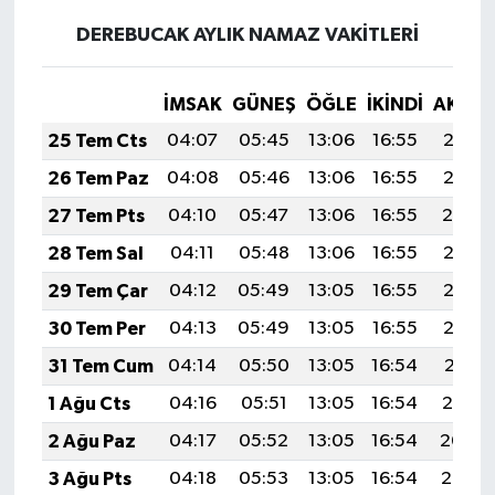
DEREBUCAK AYLIK NAMAZ VAKITLERI
İMSAK
GÜNEŞ
ÖĞLE
İKINDI
AKŞA
25 Tem Cts
04:07
05:45
13:06
16:55
20:16
26 Tem Paz
04:08
05:46
13:06
16:55
20:15
27 Tem Pts
04:10
05:47
13:06
16:55
20:14
28 Tem Sal
04:11
05:48
13:06
16:55
20:13
29 Tem Çar
04:12
05:49
13:05
16:55
20:12
30 Tem Per
04:13
05:49
13:05
16:55
20:12
31 Tem Cum
04:14
05:50
13:05
16:54
20:11
1 Ağu Cts
04:16
05:51
13:05
16:54
20:10
2 Ağu Paz
04:17
05:52
13:05
16:54
20:09
3 Ağu Pts
04:18
05:53
13:05
16:54
20:08