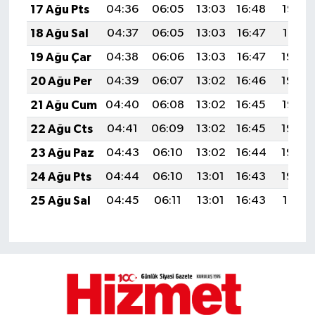
17 Ağu Pts
04:36
06:05
13:03
16:48
19:52
18 Ağu Sal
04:37
06:05
13:03
16:47
19:51
19 Ağu Çar
04:38
06:06
13:03
16:47
19:49
20 Ağu Per
04:39
06:07
13:02
16:46
19:48
21 Ağu Cum
04:40
06:08
13:02
16:45
19:47
22 Ağu Cts
04:41
06:09
13:02
16:45
19:45
23 Ağu Paz
04:43
06:10
13:02
16:44
19:44
24 Ağu Pts
04:44
06:10
13:01
16:43
19:43
25 Ağu Sal
04:45
06:11
13:01
16:43
19:41