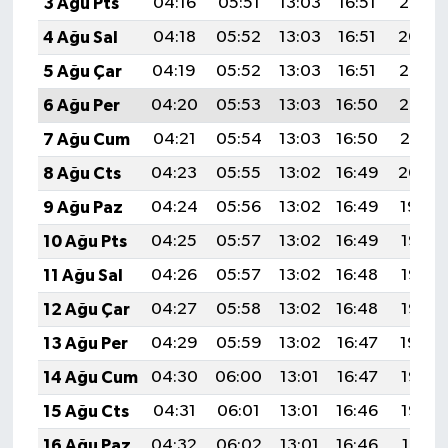
3 Ağu Pts
04:16
05:51
13:03
16:51
20:05
4 Ağu Sal
04:18
05:52
13:03
16:51
20:04
5 Ağu Çar
04:19
05:52
13:03
16:51
20:03
6 Ağu Per
04:20
05:53
13:03
16:50
20:02
7 Ağu Cum
04:21
05:54
13:03
16:50
20:01
8 Ağu Cts
04:23
05:55
13:02
16:49
20:00
9 Ağu Paz
04:24
05:56
13:02
16:49
19:59
10 Ağu Pts
04:25
05:57
13:02
16:49
19:58
11 Ağu Sal
04:26
05:57
13:02
16:48
19:57
12 Ağu Çar
04:27
05:58
13:02
16:48
19:55
13 Ağu Per
04:29
05:59
13:02
16:47
19:54
14 Ağu Cum
04:30
06:00
13:01
16:47
19:53
15 Ağu Cts
04:31
06:01
13:01
16:46
19:52
16 Ağu Paz
04:32
06:02
13:01
16:46
19:51