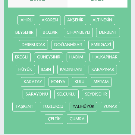
AHIRLI
AKÖREN
AKŞEHİR
ALTINEKİN
BEYŞEHİR
BOZKIR
CİHANBEYLİ
DERBENT
DEREBUCAK
DOĞANHİSAR
EMİRGAZİ
EREĞLİ
GÜNEYSINIR
HADİM
HALKAPINAR
HÜYÜK
ILGIN
KADINHANI
KARAPINAR
KARATAY
KONYA
KULU
MERAM
SARAYÖNÜ
SELÇUKLU
SEYDİŞEHİR
TAŞKENT
TUZLUKÇU
YALIHÜYÜK
YUNAK
ÇELTİK
ÇUMRA