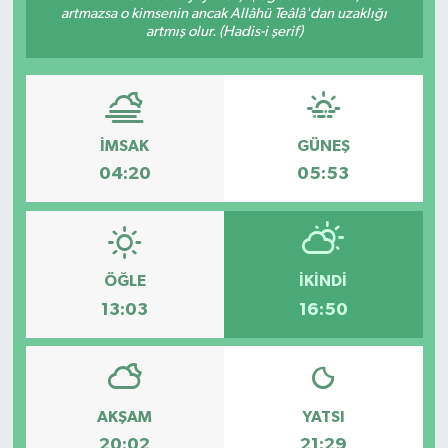
artmazsa o kimsenin ancak Allâhü Teâlâ'dan uzaklığı
artmış olur. (Hadis-i şerif)
ÖZEL HABER
DTO
RESMİ REKLAM
İMSAK
GÜNEŞ
04:20
05:53
ÖĞLE
İKINDI
13:03
16:50
AKŞAM
YATSI
20:02
21:29