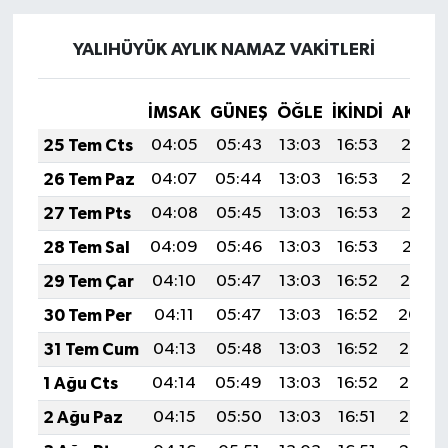
YALIHÜYÜK AYLIK NAMAZ VAKITLERI
İMSAK
GÜNEŞ
ÖĞLE
İKINDI
AKŞA
25 Tem Cts
04:05
05:43
13:03
16:53
20:13
26 Tem Paz
04:07
05:44
13:03
16:53
20:12
27 Tem Pts
04:08
05:45
13:03
16:53
20:12
28 Tem Sal
04:09
05:46
13:03
16:53
20:11
29 Tem Çar
04:10
05:47
13:03
16:52
20:10
30 Tem Per
04:11
05:47
13:03
16:52
20:09
31 Tem Cum
04:13
05:48
13:03
16:52
20:08
1 Ağu Cts
04:14
05:49
13:03
16:52
20:07
2 Ağu Paz
04:15
05:50
13:03
16:51
20:06