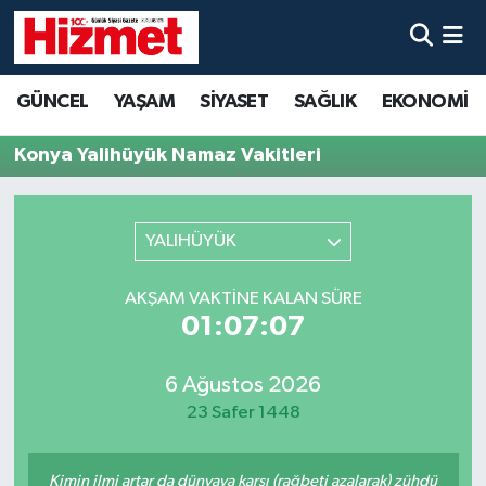
GÜNCEL
Denizli Nöbetçi Eczaneler
GÜNCEL
YAŞAM
SİYASET
SAĞLIK
EKONOMİ
YAŞAM
Denizli Hava Durumu
Konya Yalihüyük Namaz Vakitleri
SİYASET
Denizli Trafik Yoğunluk Haritası
YALIHÜYÜK
SAĞLIK
Süper Lig Puan Durumu ve Fikstür
AKŞAM VAKTINE KALAN SÜRE
EKONOMİ
Tüm Manşetler
01:07:07
KÜLTÜR SANAT
Son Dakika Haberleri
6 Ağustos 2026
23 Safer 1448
SPOR
Haber Arşivi
MAGAZİN
Kimin ilmi artar da dünyaya karşı (rağbeti azalarak) zühdü