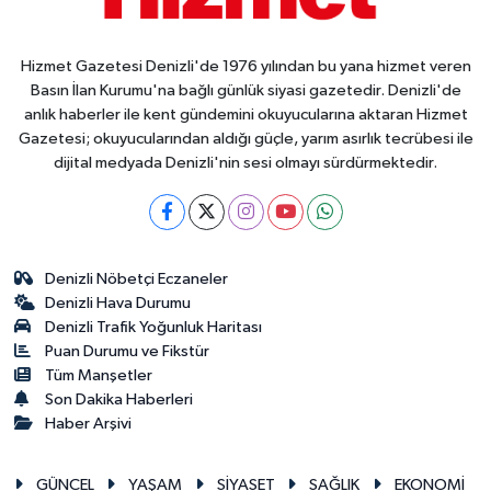
Hizmet Gazetesi Denizli'de 1976 yılından bu yana hizmet veren
Basın İlan Kurumu'na bağlı günlük siyasi gazetedir. Denizli'de
anlık haberler ile kent gündemini okuyucularına aktaran Hizmet
Gazetesi; okuyucularından aldığı güçle, yarım asırlık tecrübesi ile
dijital medyada Denizli'nin sesi olmayı sürdürmektedir.
Denizli Nöbetçi Eczaneler
Denizli Hava Durumu
Denizli Trafik Yoğunluk Haritası
Puan Durumu ve Fikstür
Tüm Manşetler
Son Dakika Haberleri
Haber Arşivi
GÜNCEL
YAŞAM
SİYASET
SAĞLIK
EKONOMİ