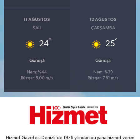
11 AĞUSTOS
12 AĞUSTOS
SALI
ÇARŞAMBA
°
°
24
25
Güneşli
Güneşli
Nem: %44
Nem: %39
Rüzgar: 5.00 m/s
Rüzgar: 7.61 m/s
Hizmet Gazetesi Denizli'de 1976 yılından bu yana hizmet veren