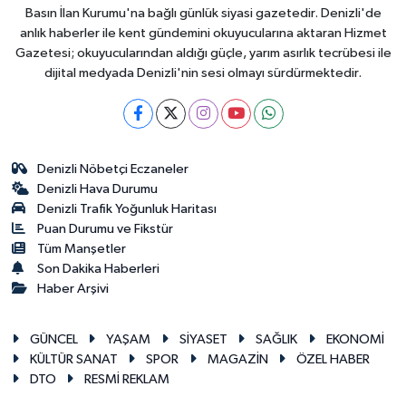
Basın İlan Kurumu'na bağlı günlük siyasi gazetedir. Denizli'de
anlık haberler ile kent gündemini okuyucularına aktaran Hizmet
Gazetesi; okuyucularından aldığı güçle, yarım asırlık tecrübesi ile
dijital medyada Denizli'nin sesi olmayı sürdürmektedir.
Denizli Nöbetçi Eczaneler
Denizli Hava Durumu
Denizli Trafik Yoğunluk Haritası
Puan Durumu ve Fikstür
Tüm Manşetler
Son Dakika Haberleri
Haber Arşivi
GÜNCEL
YAŞAM
SİYASET
SAĞLIK
EKONOMİ
KÜLTÜR SANAT
SPOR
MAGAZİN
ÖZEL HABER
DTO
RESMİ REKLAM