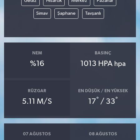
Gediz
Hisarcık
Merkez
Pazarlar
Simav
Şaphane
Tavşanlı
NEM
BASINÇ
%16
1013 HPA
hpa
RÜZGAR
EN DÜŞÜK / EN YÜKSEK
°
°
5.11 M/S
17
/ 33
07 AĞUSTOS
08 AĞUSTOS