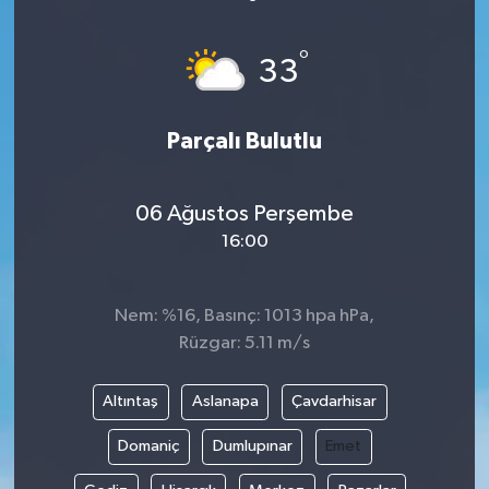
ÖZEL HABER
°
33
DTO
Parçalı Bulutlu
RESMİ REKLAM
06 Ağustos Perşembe
16:00
Nem: %16, Basınç: 1013 hpa hPa,
Rüzgar: 5.11 m/s
Altıntaş
Aslanapa
Çavdarhisar
Domaniç
Dumlupınar
Emet