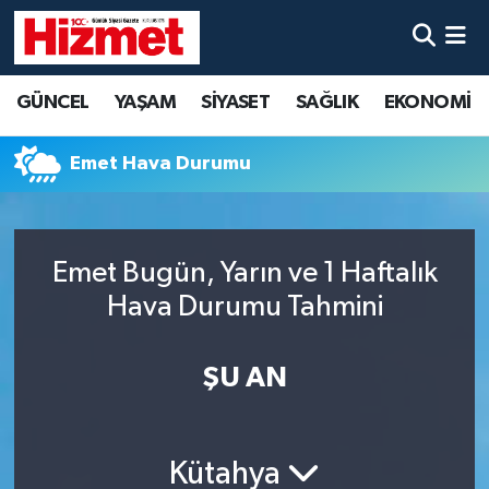
GÜNCEL
Denizli Nöbetçi Eczaneler
GÜNCEL
YAŞAM
SİYASET
SAĞLIK
EKONOMİ
YAŞAM
Denizli Hava Durumu
Emet Hava Durumu
SİYASET
Denizli Trafik Yoğunluk Haritası
SAĞLIK
Süper Lig Puan Durumu ve Fikstür
Emet Bugün, Yarın ve 1 Haftalık
Hava Durumu Tahmini
EKONOMİ
Tüm Manşetler
KÜLTÜR SANAT
Son Dakika Haberleri
ŞU AN
SPOR
Haber Arşivi
Kütahya
MAGAZİN