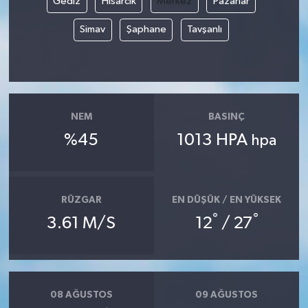
Gediz
Hisarcık
Merkez
Pazarlar
Simav
Şaphane
Tavşanlı
NEM
BASINÇ
%45
1013 HPA
hpa
RÜZGAR
EN DÜŞÜK / EN YÜKSEK
°
°
3.61 M/S
12
/ 27
08 AĞUSTOS
09 AĞUSTOS