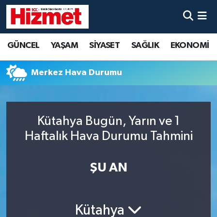
GÜNCEL
Denizli Nöbetçi Eczaneler
GÜNCEL
YAŞAM
SİYASET
SAĞLIK
EKONOMİ
YAŞAM
Denizli Hava Durumu
Merkez Hava Durumu
SİYASET
Denizli Trafik Yoğunluk Haritası
SAĞLIK
Süper Lig Puan Durumu ve Fikstür
Kütahya Bugün, Yarın ve 1
Haftalık Hava Durumu Tahmini
EKONOMİ
Tüm Manşetler
KÜLTÜR SANAT
Son Dakika Haberleri
ŞU AN
SPOR
Haber Arşivi
Kütahya
MAGAZİN