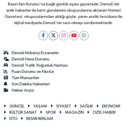
Basın İlan Kurumu'na bağlı günlük siyasi gazetedir. Denizli'de
anlık haberler ile kent gündemini okuyucularına aktaran Hizmet
Gazetesi; okuyucularından aldığı güçle, yarım asırlık tecrübesi ile
dijital medyada Denizli'nin sesi olmayı sürdürmektedir.
Denizli Nöbetçi Eczaneler
Denizli Hava Durumu
Denizli Trafik Yoğunluk Haritası
Puan Durumu ve Fikstür
Tüm Manşetler
Son Dakika Haberleri
Haber Arşivi
GÜNCEL
YAŞAM
SİYASET
SAĞLIK
EKONOMİ
KÜLTÜR SANAT
SPOR
MAGAZİN
ÖZEL HABER
DTO
RESMİ REKLAM