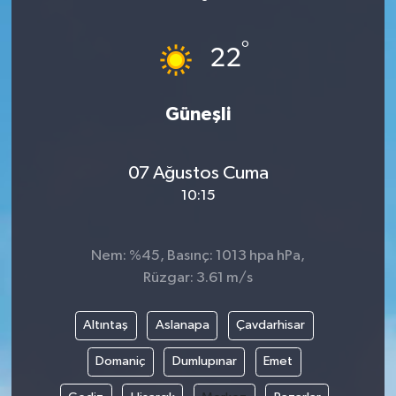
ÖZEL HABER
°
22
DTO
Güneşli
RESMİ REKLAM
07 Ağustos Cuma
10:15
Nem: %45, Basınç: 1013 hpa hPa,
Rüzgar: 3.61 m/s
Altıntaş
Aslanapa
Çavdarhisar
Domaniç
Dumlupınar
Emet