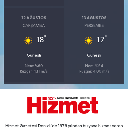
12 AĞUSTOS
13 AĞUSTOS
ÇARŞAMBA
PERŞEMBE
°
°
18
17
Güneşli
Güneşli
Nem: %60
Nem: %64
Rüzgar: 4.11 m/s
Rüzgar: 4.00 m/s
Hizmet Gazetesi Denizli'de 1976 yılından bu yana hizmet veren