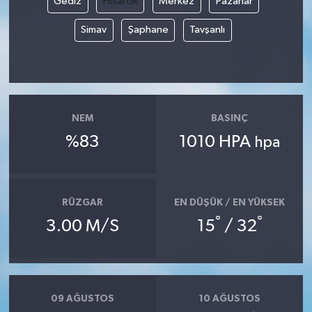
Gediz
Hisarcık
Merkez
Pazarlar
Simav
Şaphane
Tavşanlı
NEM
BASINÇ
%83
1010 HPA
hpa
RÜZGAR
EN DÜŞÜK / EN YÜKSEK
°
°
3.00 M/S
15
/ 32
09 AĞUSTOS
10 AĞUSTOS