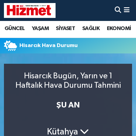
GÜNCEL
Denizli Nöbetçi Eczaneler
GÜNCEL
YAŞAM
SİYASET
SAĞLIK
EKONOMİ
YAŞAM
Denizli Hava Durumu
Hisarcık Hava Durumu
SİYASET
Denizli Trafik Yoğunluk Haritası
SAĞLIK
Süper Lig Puan Durumu ve Fikstür
Hisarcık Bugün, Yarın ve 1
Haftalık Hava Durumu Tahmini
EKONOMİ
Tüm Manşetler
KÜLTÜR SANAT
Son Dakika Haberleri
ŞU AN
SPOR
Haber Arşivi
Kütahya
MAGAZİN