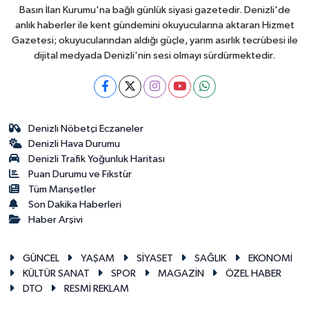
Basın İlan Kurumu'na bağlı günlük siyasi gazetedir. Denizli'de
anlık haberler ile kent gündemini okuyucularına aktaran Hizmet
Gazetesi; okuyucularından aldığı güçle, yarım asırlık tecrübesi ile
dijital medyada Denizli'nin sesi olmayı sürdürmektedir.
Denizli Nöbetçi Eczaneler
Denizli Hava Durumu
Denizli Trafik Yoğunluk Haritası
Puan Durumu ve Fikstür
Tüm Manşetler
Son Dakika Haberleri
Haber Arşivi
GÜNCEL
YAŞAM
SİYASET
SAĞLIK
EKONOMİ
KÜLTÜR SANAT
SPOR
MAGAZİN
ÖZEL HABER
DTO
RESMİ REKLAM