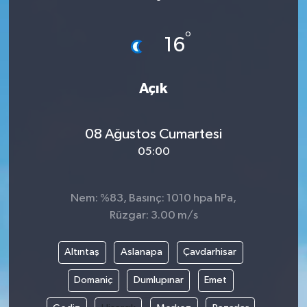
ÖZEL HABER
°
16
DTO
Açık
RESMİ REKLAM
08 Ağustos Cumartesi
05:00
Nem: %83, Basınç: 1010 hpa hPa,
Rüzgar: 3.00 m/s
Altıntaş
Aslanapa
Çavdarhisar
Domaniç
Dumlupınar
Emet