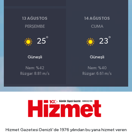
13 AĞUSTOS
14 AĞUSTOS
PERŞEMBE
CUMA
°
°
25
23
Güneşli
Güneşli
Nem: %42
Nem: %40
Rüzgar: 8.81 m/s
Rüzgar: 6.61 m/s
Hizmet Gazetesi Denizli'de 1976 yılından bu yana hizmet veren