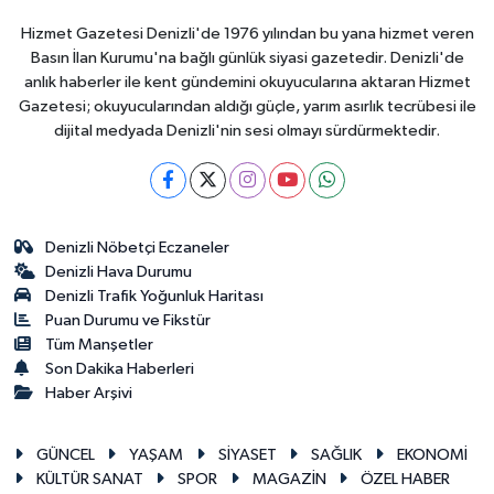
Hizmet Gazetesi Denizli'de 1976 yılından bu yana hizmet veren
Basın İlan Kurumu'na bağlı günlük siyasi gazetedir. Denizli'de
anlık haberler ile kent gündemini okuyucularına aktaran Hizmet
Gazetesi; okuyucularından aldığı güçle, yarım asırlık tecrübesi ile
dijital medyada Denizli'nin sesi olmayı sürdürmektedir.
Denizli Nöbetçi Eczaneler
Denizli Hava Durumu
Denizli Trafik Yoğunluk Haritası
Puan Durumu ve Fikstür
Tüm Manşetler
Son Dakika Haberleri
Haber Arşivi
GÜNCEL
YAŞAM
SİYASET
SAĞLIK
EKONOMİ
KÜLTÜR SANAT
SPOR
MAGAZİN
ÖZEL HABER