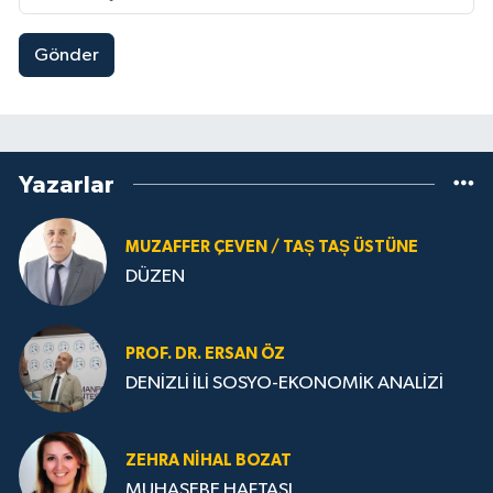
Gönder
Yazarlar
MUZAFFER ÇEVEN / TAȘ TAȘ ÜSTÜNE
DÜZEN
PROF. DR. ERSAN ÖZ
DENİZLİ İLİ SOSYO-EKONOMİK ANALİZİ
ZEHRA NIHAL BOZAT
MUHASEBE HAFTASI