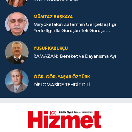
MÜMTAZ BAŞKAYA
Miryokefalon Zaferi’nin Gerçekleştiği
Yerle İlgili İki Görüşün Tek Görüşe
İndirilmesi Gerekmektedir
YUSUF KABUKÇU
RAMAZAN: Bereket ve Dayanışma Ayı
ÖĞR. GÖR. YAŞAR ÖZTÜRK
DİPLOMASİDE TEHDİT DİLİ