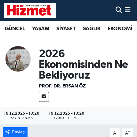
GÜNCEL
Denizli Nöbetçi Eczaneler
GÜNCEL
YAŞAM
SİYASET
SAĞLIK
EKONOMİ
YAŞAM
Denizli Hava Durumu
2026
SİYASET
Denizli Trafik Yoğunluk Haritası
Ekonomisinden Ne
SAĞLIK
Süper Lig Puan Durumu ve Fikstür
Bekliyoruz
EKONOMİ
Tüm Manşetler
PROF. DR. ERSAN ÖZ
KÜLTÜR SANAT
Son Dakika Haberleri
19.12.2025 - 13:20
19.12.2025 - 13:20
SPOR
Haber Arşivi
YAYINLANMA
GÜNCELLEME
Paylaş
MAGAZİN
-
+
A
A