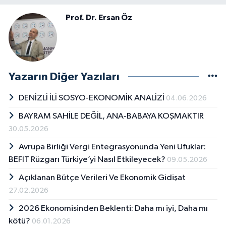
Prof. Dr. Ersan Öz
Yazarın Diğer Yazıları
DENİZLİ İLİ SOSYO-EKONOMİK ANALİZİ
04.06.2026
BAYRAM SAHİLE DEĞİL, ANA-BABAYA KOŞMAKTIR
30.05.2026
Avrupa Birliği Vergi Entegrasyonunda Yeni Ufuklar:
BEFIT Rüzgarı Türkiye’yi Nasıl Etkileyecek?
09.05.2026
Açıklanan Bütçe Verileri Ve Ekonomik Gidişat
27.02.2026
2026 Ekonomisinden Beklenti: Daha mı iyi, Daha mı
kötü?
06.01.2026