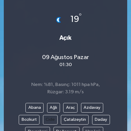
ÖZEL HABER
°
19
DTO
Açık
RESMİ REKLAM
09 Ağustos Pazar
01:30
Nem: %81, Basınç: 1011 hpa hPa,
Rüzgar: 3.19 m/s
Abana
Ağlı
Araç
Azdavay
Bozkurt
Cide
Çatalzeytin
Daday