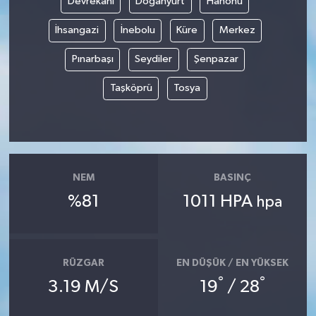
Devrekani
Doğanyurt
Hanönü
İhsangazi
İnebolu
Küre
Merkez
Pınarbaşı
Seydiler
Şenpazar
Taşköprü
Tosya
NEM
BASINÇ
%81
1011 HPA
hpa
RÜZGAR
EN DÜŞÜK / EN YÜKSEK
°
°
3.19 M/S
19
/ 28