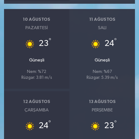
10 AĞUSTOS
11 AĞUSTOS
PAZARTESI
SALI
°
°
23
24
Güneşli
Güneşli
Nem: %72
Nem: %67
Rüzgar: 3.81 m/s
Rüzgar: 5.39 m/s
12 AĞUSTOS
13 AĞUSTOS
ÇARŞAMBA
PERŞEMBE
°
°
24
23