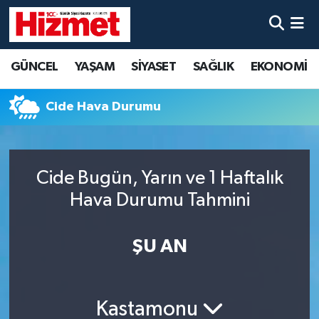
GÜNCEL
Denizli Nöbetçi Eczaneler
GÜNCEL
YAŞAM
SİYASET
SAĞLIK
EKONOMİ
YAŞAM
Denizli Hava Durumu
Cide Hava Durumu
SİYASET
Denizli Trafik Yoğunluk Haritası
SAĞLIK
Süper Lig Puan Durumu ve Fikstür
Cide Bugün, Yarın ve 1 Haftalık
Hava Durumu Tahmini
EKONOMİ
Tüm Manşetler
KÜLTÜR SANAT
Son Dakika Haberleri
ŞU AN
SPOR
Haber Arşivi
Kastamonu
MAGAZİN