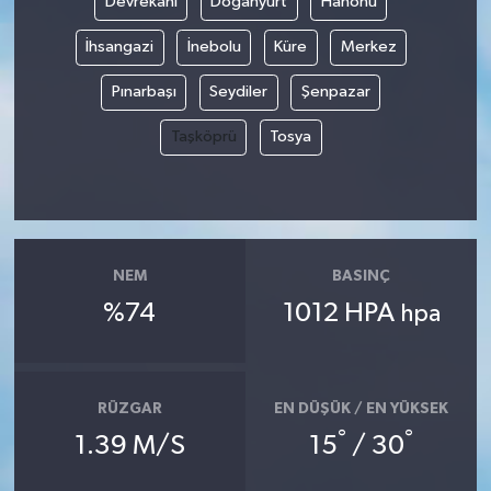
Devrekani
Doğanyurt
Hanönü
İhsangazi
İnebolu
Küre
Merkez
Pınarbaşı
Seydiler
Şenpazar
Taşköprü
Tosya
NEM
BASINÇ
%74
1012 HPA
hpa
RÜZGAR
EN DÜŞÜK / EN YÜKSEK
°
°
1.39 M/S
15
/ 30