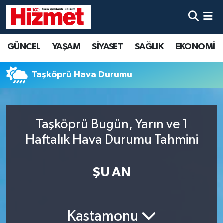
GÜNCEL
Denizli Nöbetçi Eczaneler
GÜNCEL
YAŞAM
SİYASET
SAĞLIK
EKONOMİ
YAŞAM
Denizli Hava Durumu
Taşköprü Hava Durumu
SİYASET
Denizli Trafik Yoğunluk Haritası
SAĞLIK
Süper Lig Puan Durumu ve Fikstür
Taşköprü Bugün, Yarın ve 1
Haftalık Hava Durumu Tahmini
EKONOMİ
Tüm Manşetler
KÜLTÜR SANAT
Son Dakika Haberleri
ŞU AN
SPOR
Haber Arşivi
Kastamonu
MAGAZİN