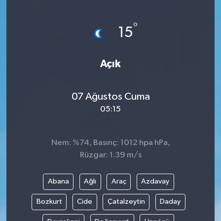
ÖZEL HABER
°
15
DTO
Açık
RESMİ REKLAM
07 Ağustos Cuma
05:15
Nem: %74, Basınç: 1012 hpa hPa,
Rüzgar: 1.39 m/s
Abana
Ağlı
Araç
Azdavay
Bozkurt
Cide
Çatalzeytin
Daday