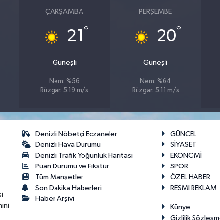
ÇARŞAMBA
PERŞEMBE
°
°
21
20
Güneşli
Güneşli
Nem: %56
Nem: %64
Rüzgar: 5.19 m/s
Rüzgar: 5.11 m/s
Denizli Nöbetçi Eczaneler
GÜNCEL
Denizli Hava Durumu
SİYASET
Denizli Trafik Yoğunluk Haritası
EKONOMİ
Puan Durumu ve Fikstür
SPOR
Tüm Manşetler
ÖZEL HABER
Son Dakika Haberleri
RESMİ REKLAM
si
Haber Arşivi
ini
Künye
Gizlilik Sözleşm