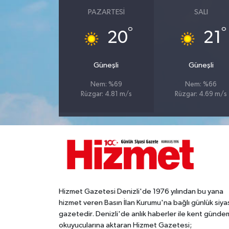
PAZARTESI
SALI
°
°
20
21
Güneşli
Güneşli
Nem: %69
Nem: %66
Rüzgar: 4.81 m/s
Rüzgar: 4.69 m/s
Hizmet Gazetesi Denizli'de 1976 yılından bu yana
hizmet veren Basın İlan Kurumu'na bağlı günlük siya
gazetedir. Denizli'de anlık haberler ile kent gündem
okuyucularına aktaran Hizmet Gazetesi;