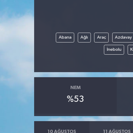
ÖZEL HABER
DTO
Abana
Ağlı
Araç
Azdavay
RESMİ REKLAM
İnebolu
K
NEM
%53
10 AĞUSTOS
11 AĞUSTOS