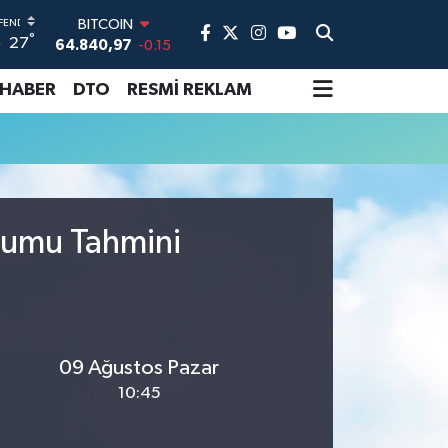
BITCOIN
°
27
64.840,97
-0.15
DOLAR
47,7436
0.18
 HABER
DTO
RESMİ REKLAM
EURO
55,2510
0.32
STERLİN
64,4811
0.38
GRAM ALTIN
6660.55
0
rumu Tahmini
BİST100
13.779
-14
09 Ağustos Pazar
10:45