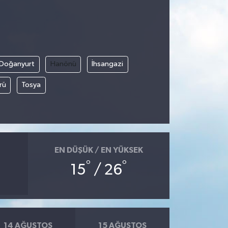
Doğanyurt
Hanönü
İhsangazi
rü
Tosya
EN DÜŞÜK / EN YÜKSEK
°
°
15
/ 26
14 AĞUSTOS
15 AĞUSTOS