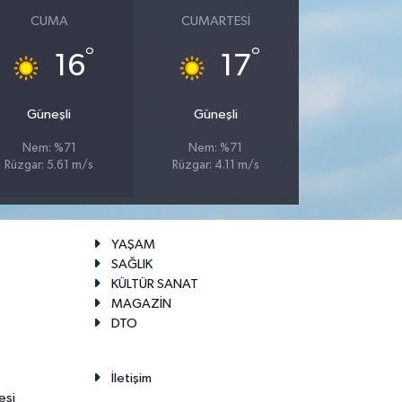
CUMA
CUMARTESI
°
°
16
17
Güneşli
Güneşli
Nem: %71
Nem: %71
Rüzgar: 5.61 m/s
Rüzgar: 4.11 m/s
YAŞAM
SAĞLIK
KÜLTÜR SANAT
MAGAZİN
DTO
İletişim
esi