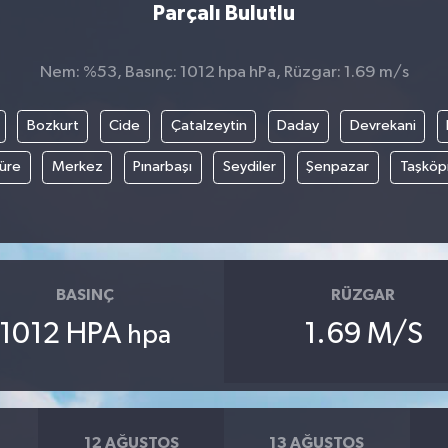
Parçalı Bulutlu
Nem: %53, Basınç: 1012 hpa hPa, Rüzgar: 1.69 m/s
Bozkurt
Cide
Çatalzeytin
Daday
Devrekani
üre
Merkez
Pınarbaşı
Seydiler
Şenpazar
Taşköp
BASINÇ
RÜZGAR
1012 HPA
1.69 M/S
hpa
12 AĞUSTOS
13 AĞUSTOS