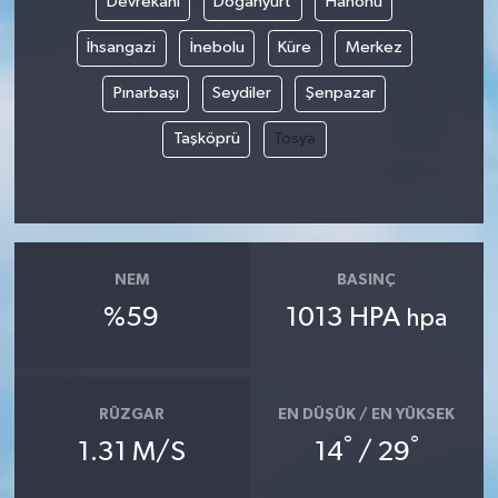
Devrekani
Doğanyurt
Hanönü
İhsangazi
İnebolu
Küre
Merkez
Pınarbaşı
Seydiler
Şenpazar
Taşköprü
Tosya
NEM
BASINÇ
%59
1013 HPA
hpa
RÜZGAR
EN DÜŞÜK / EN YÜKSEK
°
°
1.31 M/S
14
/ 29