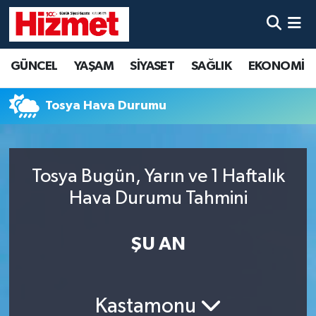
GÜNCEL
Denizli Nöbetçi Eczaneler
GÜNCEL
YAŞAM
SİYASET
SAĞLIK
EKONOMİ
YAŞAM
Denizli Hava Durumu
Tosya Hava Durumu
SİYASET
Denizli Trafik Yoğunluk Haritası
SAĞLIK
Süper Lig Puan Durumu ve Fikstür
Tosya Bugün, Yarın ve 1 Haftalık
Hava Durumu Tahmini
EKONOMİ
Tüm Manşetler
KÜLTÜR SANAT
Son Dakika Haberleri
ŞU AN
SPOR
Haber Arşivi
Kastamonu
MAGAZİN