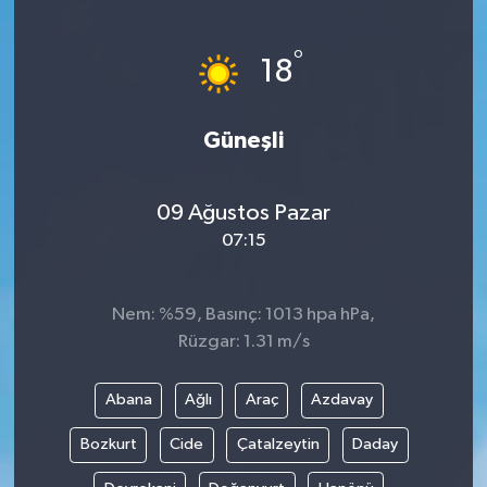
ÖZEL HABER
°
18
DTO
Güneşli
RESMİ REKLAM
09 Ağustos Pazar
07:15
Nem: %59, Basınç: 1013 hpa hPa,
Rüzgar: 1.31 m/s
Abana
Ağlı
Araç
Azdavay
Bozkurt
Cide
Çatalzeytin
Daday