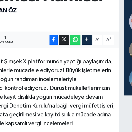
SAN ÖZ
1
-
+
A
A
AYLAŞIM
t Şimşek X platformunda yaptığı paylaşımda,
emlerle mücadele ediyoruz! Büyük işletmelerin
 yoğun randıman incelemeleriyle
 kontrol ediyoruz. Dürüst mükelleflerimizin
zle kayıt dışılıkla yoğun mücadeleye devam
gi Denetim Kurulu’na bağlı vergi müfettişleri,
ata geçirilmesi ve kayıtdışılıkla mücade adına
e kapsamlı vergi incelemeleri