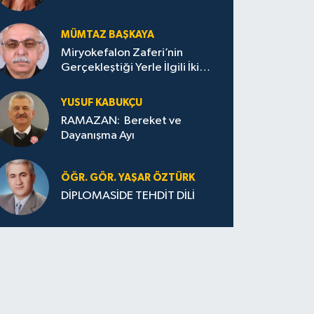
MÜMTAZ BAŞKAYA
Miryokefalon Zaferi’nin
Gerçekleştiği Yerle İlgili İki
Görüşün Tek Görüşe
İndirilmesi Gerekmektedir
YUSUF KABUKÇU
RAMAZAN: Bereket ve
Dayanışma Ayı
ÖĞR. GÖR. YAŞAR ÖZTÜRK
DİPLOMASİDE TEHDİT DİLİ