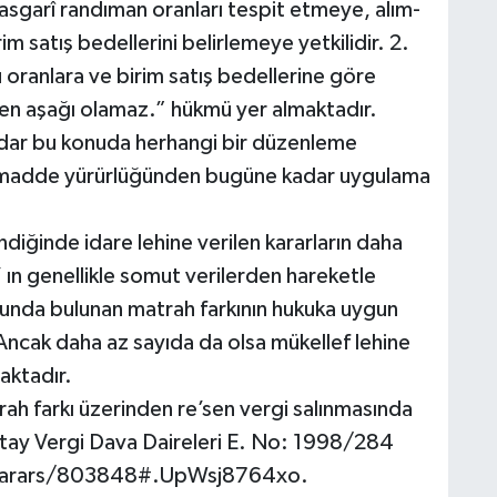
yle asgarî randıman oranları tespit etmeye, alım-
im satış bedellerini belirlemeye yetkilidir. 2.
 oranlara ve birim satış bedellerine göre
n aşağı olamaz.” hükmü yer almaktadır.
adar bu konuda herhangi bir düzenleme
 madde yürürlüğünden bugüne kadar uygulama
endiğinde idare lehine verilen kararların daha
 ın genellikle somut verilerden hareketle
unda bulunan matrah farkının hukuka uygun
ncak daha az sayıda da olsa mükellef lehine
aktadır.
ah farkı üzerinden re’sen vergi salınmasında
ıştay Vergi Dava Daireleri E. No: 1998/284
m/karars/803848#.UpWsj8764xo.