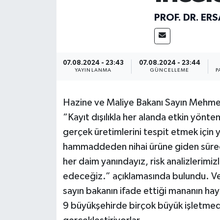
PROF. DR. ER
ÖZEL HABER
DTO
07.08.2024 - 23:43
07.08.2024 - 23:44
RESMİ REKLAM
YAYINLANMA
GÜNCELLEME
P
Hazine ve Maliye Bakanı Sayın Mehme
“Kayıt dışılıkla her alanda etkin yönt
gerçek üretimlerini tespit etmek için
hammaddeden nihai ürüne giden süreci
her daim yanındayız, risk analizlerimi
edeceğiz.” açıklamasında bulundu. Ver
sayın bakanın ifade ettiği mananın hay
9 büyükşehirde birçok büyük işletmed