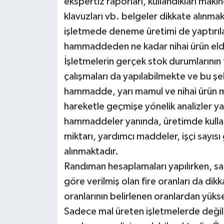
ekspertiz raporları, kullandıkları makin
klavuzları vb. belgeler dikkate alınm
işletmede deneme üretimi de yaptırılab
hammaddeden ne kadar nihai ürün elde 
İşletmelerin gerçek stok durumlarının t
çalışmaları da yapılabilmekte ve bu şekil
hammadde, yarı mamul ve nihai ürün mi
hareketle geçmişe yönelik analizler yap
hammaddeler yanında, üretimde kulland
miktarı, yardımcı maddeler, işçi sayısı
alınmaktadır.
Randıman hesaplamaları yapılırken, san
göre verilmiş olan fire oranları da dik
oranlarının belirlenen oranlardan yüks
Sadece mal üreten işletmelerde değil 