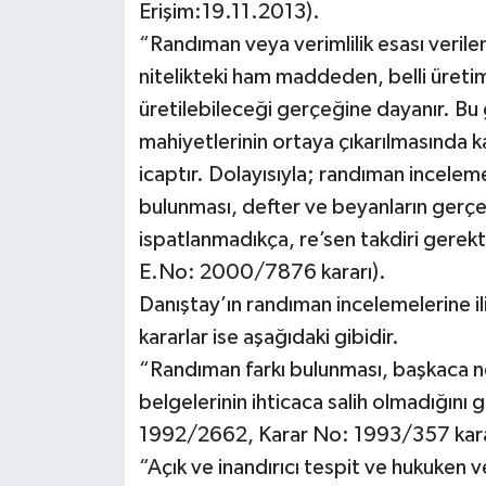
Erişim:19.11.2013).
“Randıman veya verimlilik esası verile
nitelikteki ham maddeden, belli üretim
üretilebileceği gerçeğine dayanır. Bu g
mahiyetlerinin ortaya çıkarılmasında kan
icaptır. Dolayısıyla; randıman incele
bulunması, defter ve beyanların gerçe
ispatlanmadıkça, re’sen takdiri gerekt
E.No: 2000/7876 kararı).
Danıştay’ın randıman incelemelerine ili
kararlar ise aşağıdaki gibidir.
“Randıman farkı bulunması, başkaca n
belgelerinin ihticaca salih olmadığını
1992/2662, Karar No: 1993/357 kara
“Açık ve inandırıcı tespit ve hukuken 