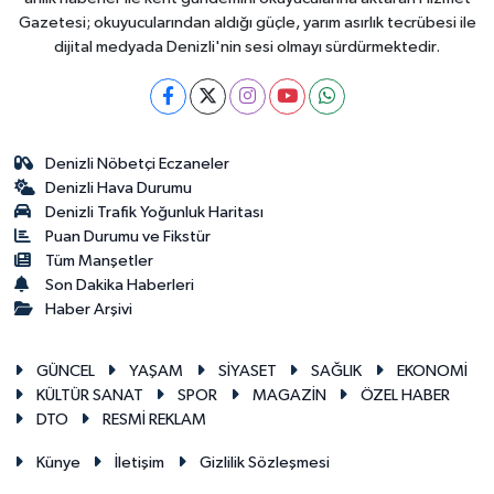
Gazetesi; okuyucularından aldığı güçle, yarım asırlık tecrübesi ile
dijital medyada Denizli'nin sesi olmayı sürdürmektedir.
Denizli Nöbetçi Eczaneler
Denizli Hava Durumu
Denizli Trafik Yoğunluk Haritası
Puan Durumu ve Fikstür
Tüm Manşetler
Son Dakika Haberleri
Haber Arşivi
GÜNCEL
YAŞAM
SİYASET
SAĞLIK
EKONOMİ
KÜLTÜR SANAT
SPOR
MAGAZİN
ÖZEL HABER
DTO
RESMİ REKLAM
Künye
İletişim
Gizlilik Sözleşmesi