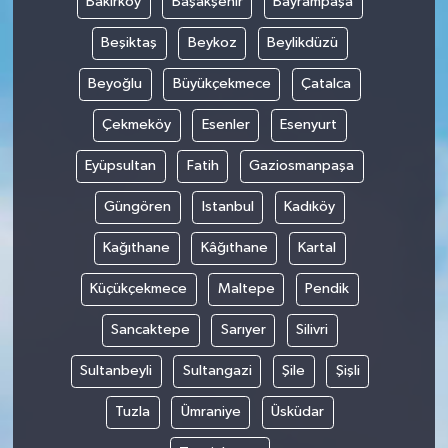
Bakırköy
Başakşehir
Bayrampaşa
Beşiktaş
Beykoz
Beylikdüzü
Beyoğlu
Büyükçekmece
Çatalca
Çekmeköy
Esenler
Esenyurt
Eyüpsultan
Fatih
Gaziosmanpaşa
Güngören
Istanbul
Kadıköy
Kağıthane
Kâğıthane
Kartal
Küçükçekmece
Maltepe
Pendik
Sancaktepe
Sarıyer
Silivri
Sultanbeyli
Sultangazi
Şile
Şişli
Tuzla
Ümraniye
Üsküdar