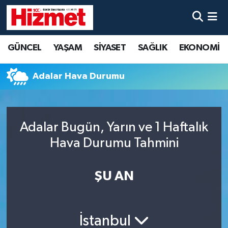
GÜNCEL
Denizli Nöbetçi Eczaneler
GÜNCEL
YAŞAM
SİYASET
SAĞLIK
EKONOMİ
YAŞAM
Denizli Hava Durumu
Adalar Hava Durumu
SİYASET
Denizli Trafik Yoğunluk Haritası
SAĞLIK
Süper Lig Puan Durumu ve Fikstür
Adalar Bugün, Yarın ve 1 Haftalık
Hava Durumu Tahmini
EKONOMİ
Tüm Manşetler
KÜLTÜR SANAT
Son Dakika Haberleri
ŞU AN
SPOR
Haber Arşivi
İstanbul
MAGAZİN