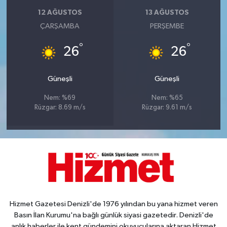
12 AĞUSTOS
13 AĞUSTOS
ÇARŞAMBA
PERŞEMBE
°
°
26
26
Güneşli
Güneşli
Nem: %69
Nem: %65
Rüzgar: 8.69 m/s
Rüzgar: 9.61 m/s
Hizmet Gazetesi Denizli'de 1976 yılından bu yana hizmet veren
Basın İlan Kurumu'na bağlı günlük siyasi gazetedir. Denizli'de
anlık haberler ile kent gündemini okuyucularına aktaran Hizmet