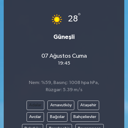
ÖZEL HABER
°
28
DTO
Güneşli
RESMİ REKLAM
07 Ağustos Cuma
19:45
Nem: %59, Basınç: 1008 hpa hPa,
Rüzgar: 5.39 m/s
Adalar
Arnavutköy
Ataşehir
Avcılar
Bağcılar
Bahçelievler