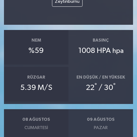
Zeytinburnu
NEM
BASINÇ
%59
1008 HPA
hpa
RÜZGAR
EN DÜŞÜK / EN YÜKSEK
°
°
5.39 M/S
22
/ 30
08 AĞUSTOS
09 AĞUSTOS
CUMARTESI
PAZAR