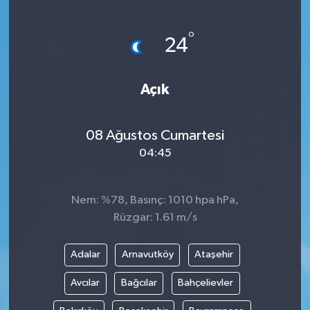
ÖZEL HABER
°
24
DTO
Açık
RESMİ REKLAM
08 Ağustos Cumartesi
04:45
Nem: %78, Basınç: 1010 hpa hPa,
Rüzgar: 1.61 m/s
Adalar
Arnavutköy
Ataşehir
Avcılar
Bağcılar
Bahçelievler