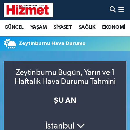
GÜNCEL
Denizli Nöbetçi Eczaneler
GÜNCEL
YAŞAM
SİYASET
SAĞLIK
EKONOMİ
YAŞAM
Denizli Hava Durumu
Zeytinburnu Hava Durumu
SİYASET
Denizli Trafik Yoğunluk Haritası
SAĞLIK
Süper Lig Puan Durumu ve Fikstür
Zeytinburnu Bugün, Yarın ve 1
Haftalık Hava Durumu Tahmini
EKONOMİ
Tüm Manşetler
KÜLTÜR SANAT
Son Dakika Haberleri
ŞU AN
SPOR
Haber Arşivi
İstanbul
MAGAZİN