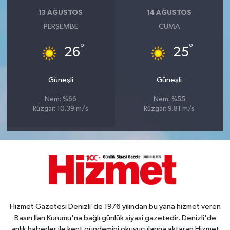
13 AĞUSTOS
14 AĞUSTOS
PERŞEMBE
CUMA
°
°
26
25
Güneşli
Güneşli
Nem: %66
Nem: %55
Rüzgar: 10.39 m/s
Rüzgar: 9.81 m/s
Hizmet Gazetesi Denizli'de 1976 yılından bu yana hizmet veren
Basın İlan Kurumu'na bağlı günlük siyasi gazetedir. Denizli'de
anlık haberler ile kent gündemini okuyucularına aktaran Hizmet