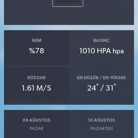
Zeytinburnu
NEM
BASINÇ
%78
1010 HPA
hpa
RÜZGAR
EN DÜŞÜK / EN YÜKSEK
°
°
1.61 M/S
24
/ 31
09 AĞUSTOS
10 AĞUSTOS
PAZAR
PAZARTESI