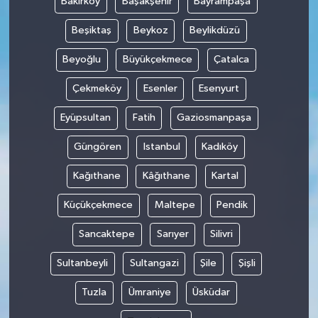
Bakırköy
Başakşehir
Bayrampaşa
Beşiktaş
Beykoz
Beylikdüzü
Beyoğlu
Büyükçekmece
Çatalca
Çekmeköy
Esenler
Esenyurt
Eyüpsultan
Fatih
Gaziosmanpaşa
Güngören
Istanbul
Kadıköy
Kağıthane
Kâğıthane
Kartal
Küçükçekmece
Maltepe
Pendik
Sancaktepe
Sarıyer
Silivri
Sultanbeyli
Sultangazi
Şile
Şişli
Tuzla
Ümraniye
Üsküdar