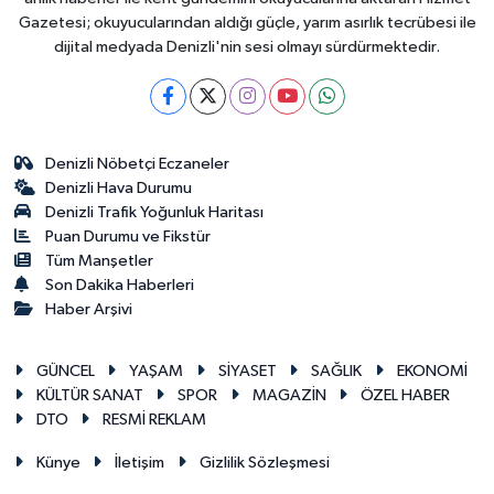
Gazetesi; okuyucularından aldığı güçle, yarım asırlık tecrübesi ile
dijital medyada Denizli'nin sesi olmayı sürdürmektedir.
Denizli Nöbetçi Eczaneler
Denizli Hava Durumu
Denizli Trafik Yoğunluk Haritası
Puan Durumu ve Fikstür
Tüm Manşetler
Son Dakika Haberleri
Haber Arşivi
GÜNCEL
YAŞAM
SİYASET
SAĞLIK
EKONOMİ
KÜLTÜR SANAT
SPOR
MAGAZİN
ÖZEL HABER
DTO
RESMİ REKLAM
Künye
İletişim
Gizlilik Sözleşmesi