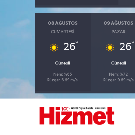
08 AĞUSTOS
09 AĞUSTOS
CUMARTESI
PAZAR
°
°
26
26
Güneşli
Güneşli
Nem: %65
Nem: %72
Rüzgar: 6.69 m/s
Rüzgar: 9.69 m/s