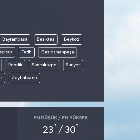
Bayrampaşa
Beşiktaş
Beykoz
sultan
Fatih
Gaziosmanpaşa
Pendik
Sancaktepe
Sarıyer
r
Zeytinburnu
EN DÜŞÜK / EN YÜKSEK
°
°
23
/ 30