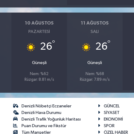
10 AĞUSTOS
11 AĞUSTOS
PAZARTESI
SALI
°
°
26
26
Güneşli
Güneşli
Nem: %62
Nem: %68
Rüzgar: 8.81 m/s
Rüzgar: 7.89 m/s
Denizli Nöbetçi Eczaneler
GÜNCEL
Denizli Hava Durumu
SİYASET
Denizli Trafik Yoğunluk Haritası
EKONOMİ
Puan Durumu ve Fikstür
SPOR
Tüm Manşetler
ÖZEL HABER