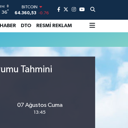
BITCOIN
°
36
64.360,53
-0.76
DOLAR
47,7069
0.17
 HABER
DTO
RESMİ REKLAM
EURO
55,0265
0.01
STERLİN
64,1897
0.02
GRAM ALTIN
6574.81
1.44
urumu Tahmini
BİST100
13.887
64
07 Ağustos Cuma
13:45