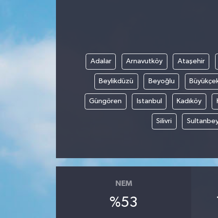
ÖZEL HABER
DTO
Adalar
Arnavutköy
Ataşehir
RESMİ REKLAM
Beylikdüzü
Beyoğlu
Büyükçe
Güngören
Istanbul
Kadıköy
Silivri
Sultanbey
NEM
%53