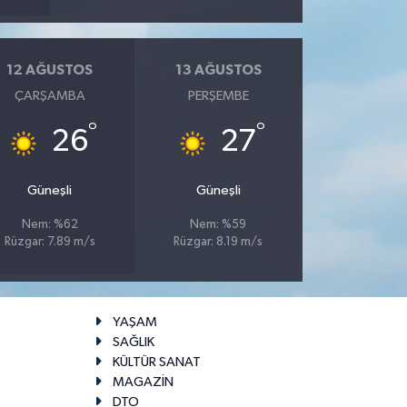
12 AĞUSTOS
13 AĞUSTOS
ÇARŞAMBA
PERŞEMBE
°
°
26
27
Güneşli
Güneşli
Nem: %62
Nem: %59
Rüzgar: 7.89 m/s
Rüzgar: 8.19 m/s
YAŞAM
SAĞLIK
KÜLTÜR SANAT
MAGAZİN
DTO