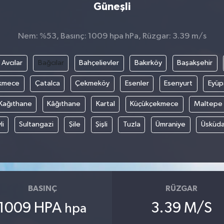
Güneşli
Nem: %53, Basınç: 1009 hpa hPa, Rüzgar: 3.39 m/s
Avcılar
Bağcılar
Bahçelievler
Bakırköy
Başakşehir
kmece
Çatalca
Çekmeköy
Esenler
Esenyurt
Eyüp
Kağıthane
Kâğıthane
Kartal
Küçükçekmece
Maltepe
li
Sultangazi
Şile
Şişli
Tuzla
Ümraniye
Üsküda
BASINÇ
RÜZGAR
1009 HPA
3.39 M/S
hpa