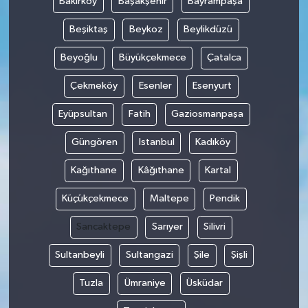
Bakırköy
Başakşehir
Bayrampaşa
Beşiktaş
Beykoz
Beylikdüzü
Beyoğlu
Büyükçekmece
Çatalca
Çekmeköy
Esenler
Esenyurt
Eyüpsultan
Fatih
Gaziosmanpaşa
Güngören
Istanbul
Kadıköy
Kağıthane
Kâğıthane
Kartal
Küçükçekmece
Maltepe
Pendik
Sancaktepe
Sarıyer
Silivri
Sultanbeyli
Sultangazi
Şile
Şişli
Tuzla
Ümraniye
Üsküdar