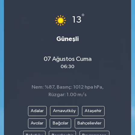
ÖZEL HABER
°
13
DTO
Güneşli
RESMİ REKLAM
07 Ağustos Cuma
06:30
Nem: %87, Basınç: 1012 hpa hPa,
Rüzgar: 1.00 m/s
Adalar
Arnavutköy
Ataşehir
Avcılar
Bağcılar
Bahçelievler