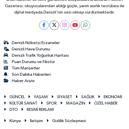
Gazetesi; okuyucularından aldığı güçle, yarım asırlık tecrübesi ile
dijital medyada Denizli'nin sesi olmayı sürdürmektedir.
Denizli Nöbetçi Eczaneler
Denizli Hava Durumu
Denizli Trafik Yoğunluk Haritası
Puan Durumu ve Fikstür
Tüm Manşetler
Son Dakika Haberleri
Haber Arşivi
GÜNCEL
YAŞAM
SİYASET
SAĞLIK
EKONOMİ
KÜLTÜR SANAT
SPOR
MAGAZİN
ÖZEL HABER
DTO
RESMİ REKLAM
Künye
İletişim
Gizlilik Sözleşmesi