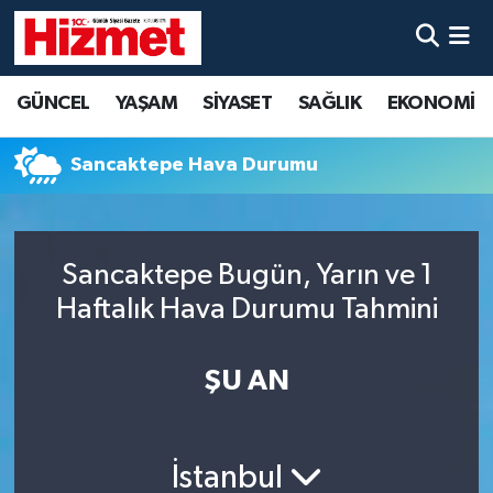
GÜNCEL
Denizli Nöbetçi Eczaneler
GÜNCEL
YAŞAM
SİYASET
SAĞLIK
EKONOMİ
YAŞAM
Denizli Hava Durumu
Sancaktepe Hava Durumu
SİYASET
Denizli Trafik Yoğunluk Haritası
SAĞLIK
Süper Lig Puan Durumu ve Fikstür
Sancaktepe Bugün, Yarın ve 1
Haftalık Hava Durumu Tahmini
EKONOMİ
Tüm Manşetler
KÜLTÜR SANAT
Son Dakika Haberleri
ŞU AN
SPOR
Haber Arşivi
İstanbul
MAGAZİN