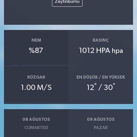
Zeytinburnu
NEM
BASINÇ
%87
1012 HPA
hpa
RÜZGAR
EN DÜŞÜK / EN YÜKSEK
°
°
1.00 M/S
12
/ 30
08 AĞUSTOS
09 AĞUSTOS
CUMARTESI
PAZAR