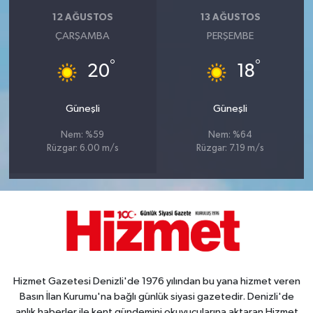
12 AĞUSTOS
13 AĞUSTOS
ÇARŞAMBA
PERŞEMBE
°
°
20
18
Güneşli
Güneşli
Nem: %59
Nem: %64
Rüzgar: 6.00 m/s
Rüzgar: 7.19 m/s
Hizmet Gazetesi Denizli'de 1976 yılından bu yana hizmet veren
Basın İlan Kurumu'na bağlı günlük siyasi gazetedir. Denizli'de
anlık haberler ile kent gündemini okuyucularına aktaran Hizmet