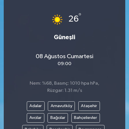
ÖZEL HABER
°
26
DTO
Güneşli
RESMİ REKLAM
08 Ağustos Cumartesi
09:00
Nem: %68, Basınç: 1010 hpa hPa,
Rüzgar: 1.31 m/s
Adalar
Arnavutköy
Ataşehir
Avcılar
Bağcılar
Bahçelievler