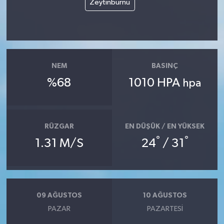
Zeytinburnu
NEM
BASINÇ
%68
1010 HPA
hpa
RÜZGAR
EN DÜŞÜK / EN YÜKSEK
°
°
1.31 M/S
24
/ 31
09 AĞUSTOS
10 AĞUSTOS
PAZAR
PAZARTESI