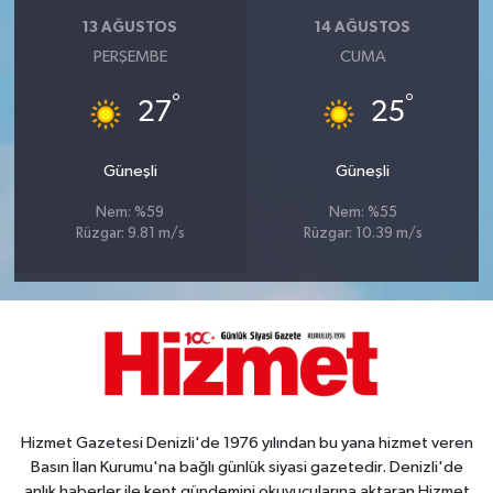
13 AĞUSTOS
14 AĞUSTOS
PERŞEMBE
CUMA
°
°
27
25
Güneşli
Güneşli
Nem: %59
Nem: %55
Rüzgar: 9.81 m/s
Rüzgar: 10.39 m/s
Hizmet Gazetesi Denizli'de 1976 yılından bu yana hizmet veren
Basın İlan Kurumu'na bağlı günlük siyasi gazetedir. Denizli'de
anlık haberler ile kent gündemini okuyucularına aktaran Hizmet