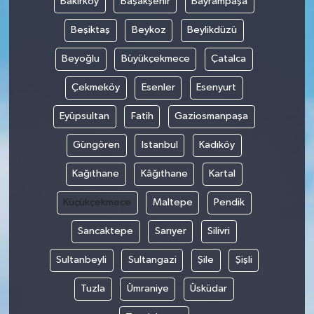
Bakırköy
Başakşehir
Bayrampaşa
Beşiktaş
Beykoz
Beylikdüzü
Beyoğlu
Büyükçekmece
Çatalca
Çekmeköy
Esenler
Esenyurt
Eyüpsultan
Fatih
Gaziosmanpaşa
Güngören
Istanbul
Kadıköy
Kağıthane
Kâğıthane
Kartal
Küçükçekmece
Maltepe
Pendik
Sancaktepe
Sarıyer
Silivri
Sultanbeyli
Sultangazi
Şile
Şişli
Tuzla
Ümraniye
Üsküdar