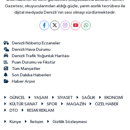
Gazetesi; okuyucularından aldığı güçle, yarım asırlık tecrübesi ile
dijital medyada Denizli'nin sesi olmayı sürdürmektedir.
Denizli Nöbetçi Eczaneler
Denizli Hava Durumu
Denizli Trafik Yoğunluk Haritası
Puan Durumu ve Fikstür
Tüm Manşetler
Son Dakika Haberleri
Haber Arşivi
GÜNCEL
YAŞAM
SİYASET
SAĞLIK
EKONOMİ
KÜLTÜR SANAT
SPOR
MAGAZİN
ÖZEL HABER
DTO
RESMİ REKLAM
Künye
İletişim
Gizlilik Sözleşmesi