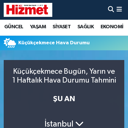
GÜNCEL
Denizli Nöbetçi Eczaneler
GÜNCEL
YAŞAM
SİYASET
SAĞLIK
EKONOMİ
YAŞAM
Denizli Hava Durumu
Küçükçekmece Hava Durumu
SİYASET
Denizli Trafik Yoğunluk Haritası
SAĞLIK
Süper Lig Puan Durumu ve Fikstür
Küçükçekmece Bugün, Yarın ve
1 Haftalık Hava Durumu Tahmini
EKONOMİ
Tüm Manşetler
KÜLTÜR SANAT
Son Dakika Haberleri
ŞU AN
SPOR
Haber Arşivi
İstanbul
MAGAZİN