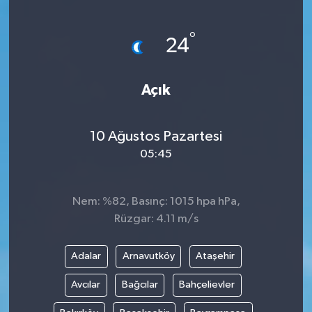
ÖZEL HABER
°
24
DTO
Açık
RESMİ REKLAM
10 Ağustos Pazartesi
05:45
Nem: %82, Basınç: 1015 hpa hPa,
Rüzgar: 4.11 m/s
Adalar
Arnavutköy
Ataşehir
Avcılar
Bağcılar
Bahçelievler