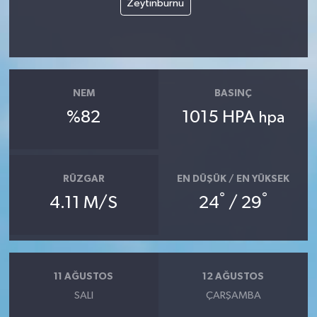
Zeytinburnu
NEM
BASINÇ
%82
1015 HPA
hpa
RÜZGAR
EN DÜŞÜK / EN YÜKSEK
°
°
4.11 M/S
24
/ 29
11 AĞUSTOS
12 AĞUSTOS
SALI
ÇARŞAMBA