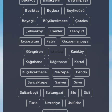
Bakırköy
Başakşehir
Bayrampaşa
Beşiktaş
Beykoz
Beylikdüzü
Beyoğlu
Büyükçekmece
Çatalca
Çekmeköy
Esenler
Esenyurt
Eyüpsultan
Fatih
Gaziosmanpaşa
Güngören
Istanbul
Kadıköy
Kağıthane
Kâğıthane
Kartal
Küçükçekmece
Maltepe
Pendik
Sancaktepe
Sarıyer
Silivri
Sultanbeyli
Sultangazi
Şile
Şişli
Tuzla
Ümraniye
Üsküdar