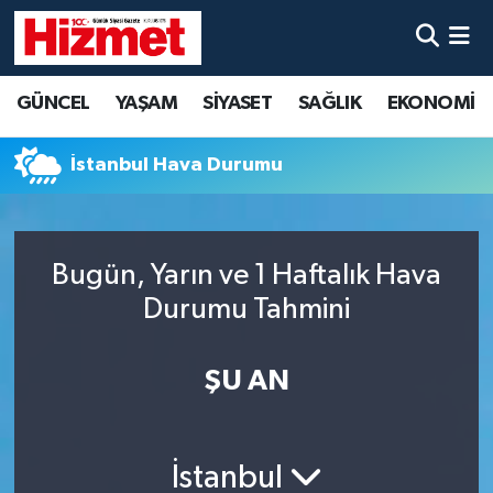
GÜNCEL
Denizli Nöbetçi Eczaneler
GÜNCEL
YAŞAM
SİYASET
SAĞLIK
EKONOMİ
YAŞAM
Denizli Hava Durumu
İstanbul Hava Durumu
SİYASET
Denizli Trafik Yoğunluk Haritası
SAĞLIK
Süper Lig Puan Durumu ve Fikstür
Bugün, Yarın ve 1 Haftalık Hava
Durumu Tahmini
EKONOMİ
Tüm Manşetler
KÜLTÜR SANAT
Son Dakika Haberleri
ŞU AN
SPOR
Haber Arşivi
İstanbul
MAGAZİN