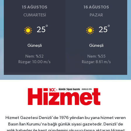
15 AĞUSTOS
16 AĞUSTOS
CUMARTESI
PAZAR
°
°
25
25
Güneşli
Güneşli
Nem: %52
Nem: %55
Rüzgar: 10.00 m/s
Rüzgar: 8.61 m/s
Hizmet Gazetesi Denizli'de 1976 yılından bu yana hizmet veren
Basın İlan Kurumu'na bağlı günlük siyasi gazetedir. Denizli'de
anlık haberler ile kent gündemini okuyucularına aktaran Hizmet