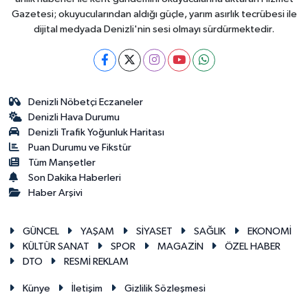
Gazetesi; okuyucularından aldığı güçle, yarım asırlık tecrübesi ile
dijital medyada Denizli'nin sesi olmayı sürdürmektedir.
Denizli Nöbetçi Eczaneler
Denizli Hava Durumu
Denizli Trafik Yoğunluk Haritası
Puan Durumu ve Fikstür
Tüm Manşetler
Son Dakika Haberleri
Haber Arşivi
GÜNCEL
YAŞAM
SİYASET
SAĞLIK
EKONOMİ
KÜLTÜR SANAT
SPOR
MAGAZİN
ÖZEL HABER
DTO
RESMİ REKLAM
Künye
İletişim
Gizlilik Sözleşmesi